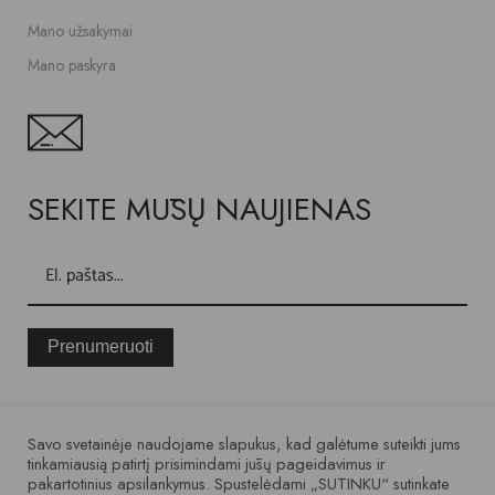
Mano užsakymai
Mano paskyra
SEKITE MŪSŲ NAUJIENAS
Prenumeruoti
Privatumo politika
Pirkimo internetu taisyklės
Kokybė ir garantija
Savo svetainėje naudojame slapukus, kad galėtume suteikti jums
tinkamiausią patirtį prisimindami jūsų pageidavimus ir
pakartotinius apsilankymus. Spustelėdami „SUTINKU“ sutinkate