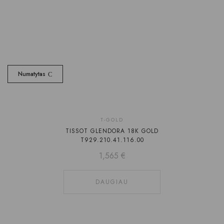
Numatytas
Laikinai
T-GOLD
TISSOT GLENDORA 18K GOLD
neturime
T929.210.41.116.00
1,565
€
DAUGIAU