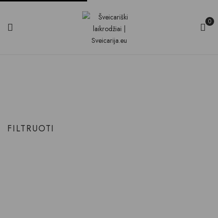
0
Plieninis/Auksinis Žiedas
Produkto Korpuso medžiaga
Plieninis/Auksinis žiedas
Pradinis
FILTRUOTI