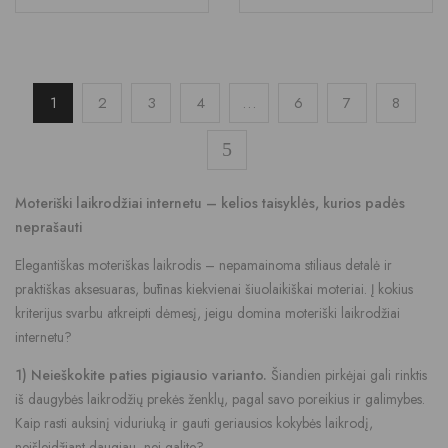
1
2
3
4
…
6
7
8
Moteriški laikrodžiai internetu – kelios taisyklės, kurios padės
neprašauti
Elegantiškas moteriškas laikrodis – nepamainoma stiliaus detalė ir
praktiškas aksesuaras, būtinas kiekvienai šiuolaikiškai moteriai. Į kokius
kriterijus svarbu atkreipti dėmesį, jeigu domina moteriški laikrodžiai
internetu?
1) Neieškokite paties pigiausio varianto.
Šiandien pirkėjai gali rinktis
iš daugybės laikrodžių prekės ženklų, pagal savo poreikius ir galimybes.
Kaip rasti auksinį viduriuką ir gauti geriausios kokybės laikrodį,
neišleidžiant daugiau, nei galite?