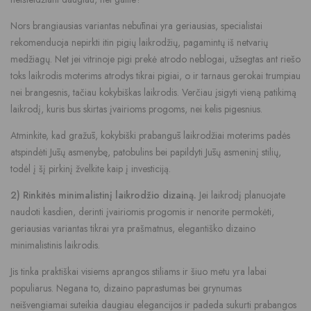
Nors brangiausias variantas nebūtinai yra geriausias, specialistai
rekomenduoja nepirkti itin pigių laikrodžių, pagamintų iš netvarių
medžiagų. Net jei vitrinoje pigi prekė atrodo neblogai, užsegtas ant riešo
toks laikrodis moterims atrodys tikrai pigiai, o ir tarnaus gerokai trumpiau
nei brangesnis, tačiau kokybiškas laikrodis. Verčiau įsigyti vieną patikimą
laikrodį, kuris bus skirtas įvairioms progoms, nei kelis pigesnius.
Atminkite, kad gražūs, kokybiški prabangūs laikrodžiai moterims padės
atspindėti Jūsų asmenybę, patobulins bei papildyti Jūsų asmeninį stilių,
todėl į šį pirkinį žvelkite kaip į investiciją.
2) Rinkitės minimalistinį laikrodžio dizainą.
Jei laikrodį planuojate
naudoti kasdien, derinti įvairiomis progomis ir nenorite permokėti,
geriausias variantas tikrai yra prašmatnus, elegantiško dizaino
minimalistinis laikrodis.
Jis tinka praktiškai visiems aprangos stiliams ir šiuo metu yra labai
populiarus. Negana to, dizaino paprastumas bei grynumas
neišvengiamai suteikia daugiau elegancijos ir padeda sukurti prabangos