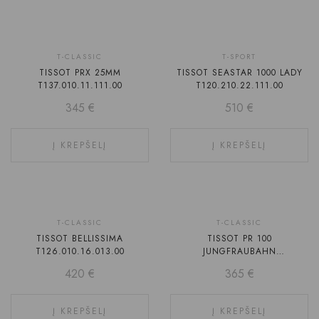
T-CLASSIC
T-SPORT
TISSOT PRX 25MM
TISSOT SEASTAR 1000 LADY
T137.010.11.111.00
T120.210.22.111.00
345
€
510
€
Į KREPŠELĮ
Į KREPŠELĮ
T-CLASSIC
T-CLASSIC
TISSOT BELLISSIMA
TISSOT PR 100
T126.010.16.013.00
JUNGFRAUBAHN
T150.210.11.031.01
420
€
365
€
Į KREPŠELĮ
Į KREPŠELĮ