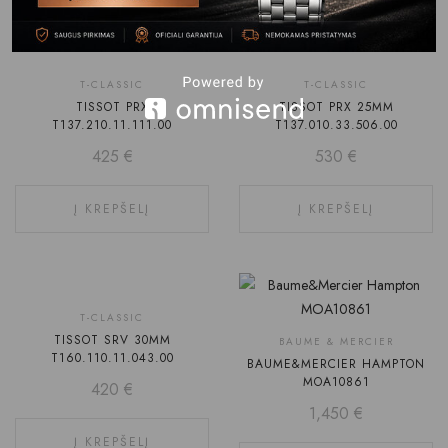
T-CLASSIC
T-CLASSIC
TISSOT PRX
TISSOT PRX 25MM
T137.210.11.111.00
T137.010.33.506.00
425
€
530
€
Į KREPŠELĮ
Į KREPŠELĮ
T-CLASSIC
TISSOT SRV 30MM
BAUME & MERCIER
T160.110.11.043.00
BAUME&MERCIER HAMPTON
MOA10861
420
€
1,450
€
Į KREPŠELĮ