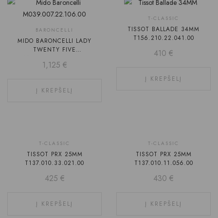
T-CLASSIC
TISSOT BALLADE 34MM
BARONCELLI
T156.210.22.041.00
MIDO BARONCELLI LADY
TWENTY FIVE
410
€
M039.007.22.106.00
1,125
€
Į KREPŠELĮ
Į KREPŠELĮ
T-CLASSIC
T-CLASSIC
TISSOT PRX 25MM
TISSOT PRX 25MM
T137.010.33.021.00
T137.010.11.056.00
425
€
430
€
Į KREPŠELĮ
Į KREPŠELĮ