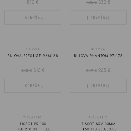
810
€
332
€
475
€
Į KREPŠELĮ
Į KREPŠELĮ
-30%
-30%
BULOVA
BULOVA
BULOVA PRESTIGE 96M168
BULOVA PHANTOM 97L176
315
€
265
€
450
€
379
€
Į KREPŠELĮ
Į KREPŠELĮ
T-CLASSIC
T-CLASSIC
TISSOT PR 100
TISSOT SRV 30MM
T150.210.33.111.00
T160.110.33.033.00