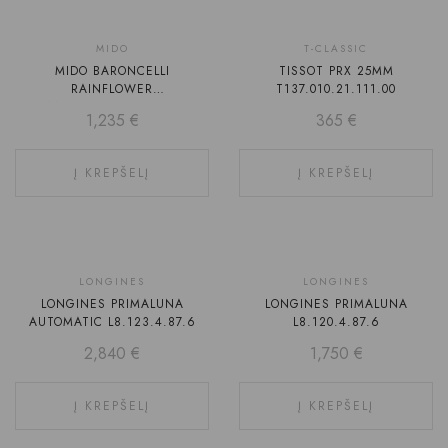
MIDO
T-CLASSIC
MIDO BARONCELLI
TISSOT PRX 25MM
RAINFLOWER
T137.010.21.111.00
M043.207.36.106.00
1,235
€
365
€
Į KREPŠELĮ
Į KREPŠELĮ
LONGINES
LONGINES
LONGINES PRIMALUNA
LONGINES PRIMALUNA
AUTOMATIC L8.123.4.87.6
L8.120.4.87.6
2,840
€
1,750
€
Į KREPŠELĮ
Į KREPŠELĮ