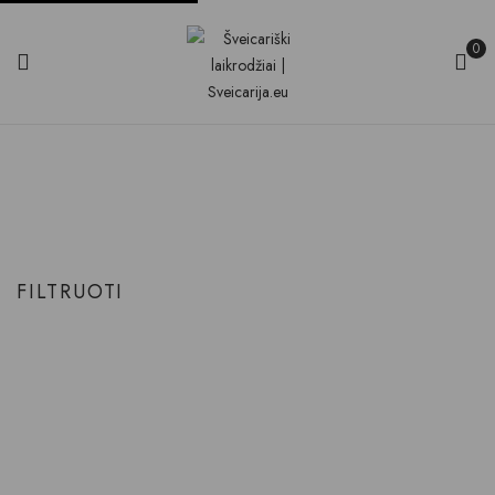
0
Moteriški Laikrodžiai
Produkto Lytis
Moteriški laikrodžiai
Pradinis
FILTRUOTI