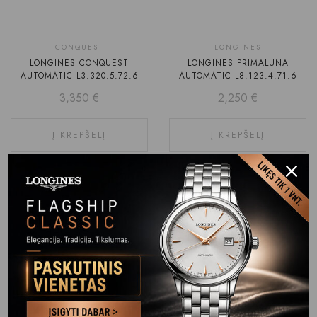
CONQUEST
LONGINES
LONGINES CONQUEST
LONGINES PRIMALUNA
AUTOMATIC L3.320.5.72.6
AUTOMATIC L8.123.4.71.6
3,350
€
2,250
€
Į KREPŠELĮ
Į KREPŠELĮ
BAUME & MERCIER
BAUME & MERCIER
JOIA DE BAUME & MERCIER
JOIA DE BAUME & MERCIER
MOA10849
MOA10848
1,450
€
1,550
€
Į KREPŠELĮ
Į KREPŠELĮ