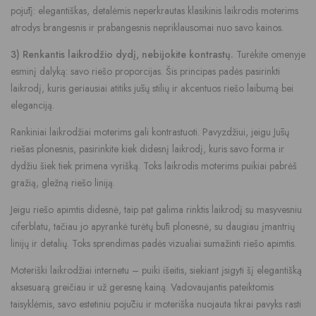
pojūtį: elegantiškas, detalėmis neperkrautas klasikinis laikrodis moterims
atrodys brangesnis ir prabangesnis nepriklausomai nuo savo kainos.
3) Renkantis laikrodžio dydį, nebijokite kontrastų.
Turėkite omenyje
esminį dalyką: savo riešo proporcijas. Šis principas padės pasirinkti
laikrodį, kuris geriausiai atitiks jūsų stilių ir akcentuos riešo laibumą bei
eleganciją.
Rankiniai laikrodžiai moterims gali kontrastuoti. Pavyzdžiui, jeigu Jūsų
riešas plonesnis, pasirinkite kiek didesnį laikrodį, kuris savo forma ir
dydžiu šiek tiek primena vyrišką. Toks laikrodis moterims puikiai pabrėš
gražią, gležną riešo liniją.
Jeigu riešo apimtis didesnė, taip pat galima rinktis laikrodį su masyvesniu
ciferblatu, tačiau jo apyrankė turėtų būti plonesnė, su daugiau įmantrių
linijų ir detalių. Toks sprendimas padės vizualiai sumažinti riešo apimtis.
Moteriški laikrodžiai internetu – puiki išeitis, siekiant įsigyti šį elegantišką
aksesuarą greičiau ir už geresnę kainą. Vadovaujantis pateiktomis
taisyklėmis, savo estetiniu pojūčiu ir moteriška nuojauta tikrai pavyks rasti