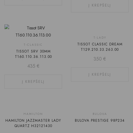
Į KREPŠELĮ
T-LADY
TISSOT CLASSIC DREAM
T-CLASSIC
T129.210.33.263.00
TISSOT SRV 30MM
T160.110.36.113.00
350
€
435
€
Į KREPŠELĮ
Į KREPŠELĮ
-30%
HAMILTON
BULOVA
HAMILTON JAZZMASTER LADY
BULOVA PRESTIGE 98P234
QUARTZ H32121430