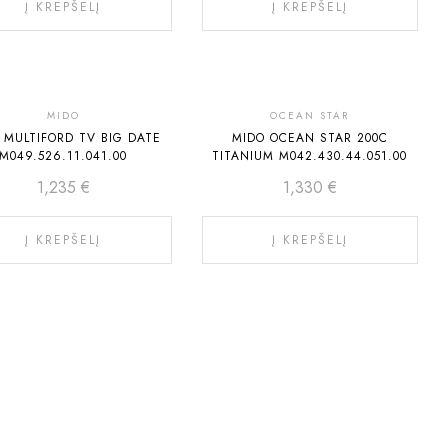
Į KREPŠELĮ
Į KREPŠELĮ
MIDO
OCEAN STAR
 MULTIFORD TV BIG DATE
MIDO OCEAN STAR 200C
M049.526.11.041.00
TITANIUM M042.430.44.051.00
1,235
€
1,330
€
Į KREPŠELĮ
Į KREPŠELĮ