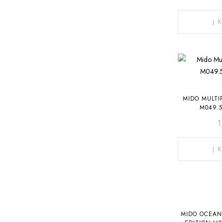
Į 
MIDO MULTI
M049.5
Į 
MIDO OCEAN 