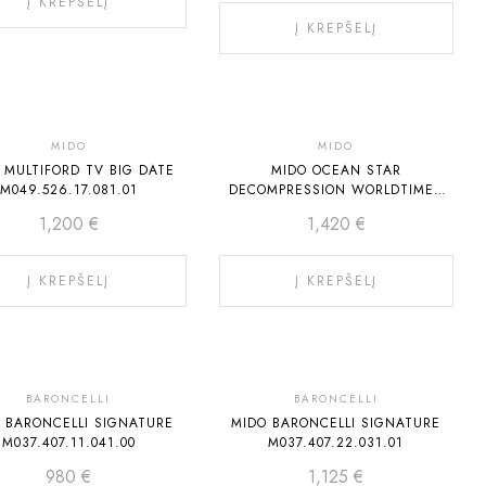
Į KREPŠELĮ
Į KREPŠELĮ
Rekomenduojame
MIDO
MIDO
 MULTIFORD TV BIG DATE
MIDO OCEAN STAR
M049.526.17.081.01
DECOMPRESSION WORLDTIMER
M026.829.17.051.00
1,200
€
1,420
€
Į KREPŠELĮ
Į KREPŠELĮ
BARONCELLI
BARONCELLI
 BARONCELLI SIGNATURE
MIDO BARONCELLI SIGNATURE
M037.407.11.041.00
M037.407.22.031.01
980
€
1,125
€