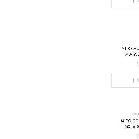
Į 
MIDO MU
M049.3
Į 
OC
MIDO OC
M026.8