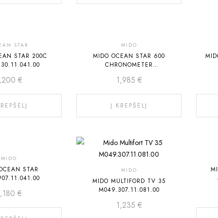
EAN STAR
MIDO
EAN STAR 200C
MIDO OCEAN STAR 600
MID
30.11.041.00
CHRONOMETER
M026.608.11.051.00
1,200
€
1,985
€
KREPŠELĮ
Į KREPŠELĮ
MIDO
OCEAN STAR
M
MIDO
07.11.041.00
MIDO MULTIFORD TV 35
M049.307.11.081.00
1,180
€
1,235
€