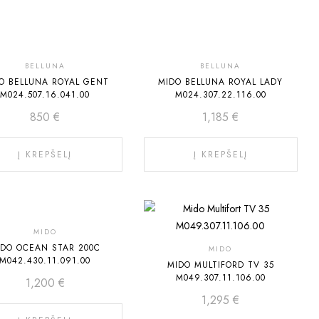
BELLUNA
BELLUNA
O BELLUNA ROYAL GENT
MIDO BELLUNA ROYAL LADY
M024.507.16.041.00
M024.307.22.116.00
850
€
1,185
€
Į KREPŠELĮ
Į KREPŠELĮ
MIDO
IDO OCEAN STAR 200C
MIDO
M042.430.11.091.00
MIDO MULTIFORD TV 35
M049.307.11.106.00
1,200
€
1,295
€