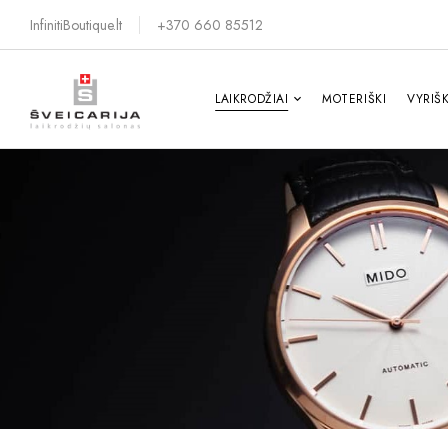
InfinitiBoutique.lt
+370 660 85512
LAIKRODŽIAI
MOTERIŠKI
VYRIŠK