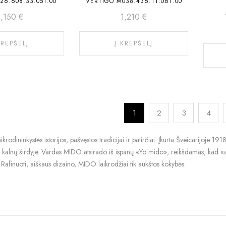
26.608.33.051.00
VERTIGO M038.436.11.061.00
2,150
€
1,210
€
KREPŠELĮ
Į KREPŠELĮ
1
2
3
4
krodininkystės istorijos, pašvęstos tradicijai ir patirčiai. Įkurta Šveicarijoje
a kalnų širdyje. Vardas MIDO atsirado iš ispanų «Yo mido», reikšdamas, kad «a
Rafinuoti, aiškaus dizaino, MIDO laikrodžiai tik aukštos kokybės.