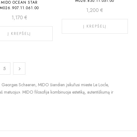
M026.830.11.051.00
MIDO OCEAN STAR
M026.907.11.061.00
1,200
€
1,170
€
Į KREPŠELĮ
Į KREPŠELĮ
5
 1918 Georges Schaeren, MIDO šiandien įsikūrusi mieste Le Locle,
š matuoju». MIDO filosofija kombinuoja estetiką, autentiškumą ir