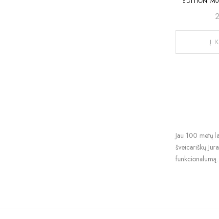
EDITION M0
Į 
Jau 100 metų lai
šveicariškų Jur
funkcionalumą. 