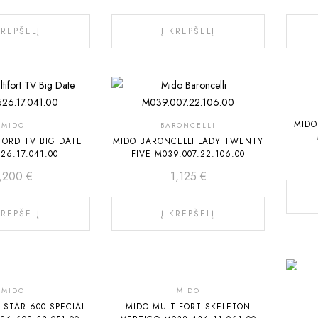
KREPŠELĮ
Į KREPŠELĮ
MIDO
MIDO
BARONCELLI
FORD TV BIG DATE
MIDO BARONCELLI LADY TWENTY
26.17.041.00
FIVE M039.007.22.106.00
1,200
€
1,125
€
KREPŠELĮ
Į KREPŠELĮ
MIDO
MIDO
STAR 600 SPECIAL
MIDO MULTIFORT SKELETON