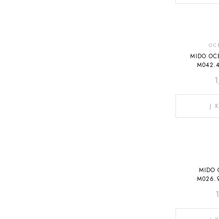
OC
MIDO OC
M042.4
Į 
MIDO 
M026.9