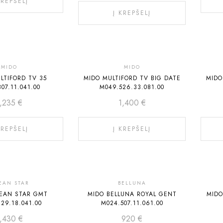
KREPŠELĮ
Į KREPŠELĮ
MIDO
MIDO
LTIFORD TV 35
MIDO MULTIFORD TV BIG DATE
MIDO
07.11.041.00
M049.526.33.081.00
1,235
€
1,400
€
KREPŠELĮ
Į KREPŠELĮ
EAN STAR
BELLUNA
EAN STAR GMT
MIDO BELLUNA ROYAL GENT
MIDO
29.18.041.00
M024.507.11.061.00
1,430
€
920
€