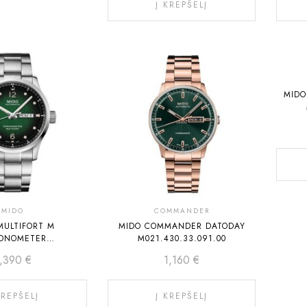
Į KREPŠELĮ
MIDO
MIDO
COMMANDER
MULTIFORT M
MIDO COMMANDER DATODAY
ONOMETER
M021.430.33.091.00
31.11.097.00
1,390
€
1,160
€
KREPŠELĮ
Į KREPŠELĮ