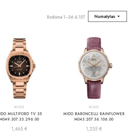
Numatytas
Rodoma 1–36 iš 157
MIDO
MIDO
IDO MULTIFORD TV 35
MIDO BARONCELLI RAINFLOWER
M049.307.33.296.00
M043.207.36.106.00
1,465
€
1,235
€