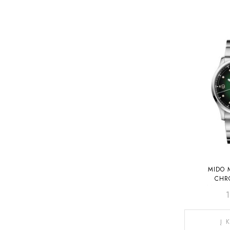
MIDO 
CHR
M038.4
Į 