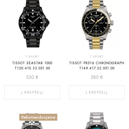
T-SPORT
T-SPORT
TISSOT SEASTAR 1000
TISSOT PR516 CHRONOGRAPH
T120.410.33.051.00
T149.417.22.051.00
530
€
580
€
Į KREPŠELĮ
Į KREPŠELĮ
Rekomenduojame