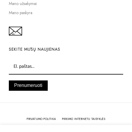
Mano užsakymai
Mano paskyra
SEKITE MŪSŲ NAUJIENAS
Prenumeruoti
PRIVATUMO POLITIKA
PIRKIMO INTERNETU TAISYKLĖS
KOKYBĖ IR GARANTIJA