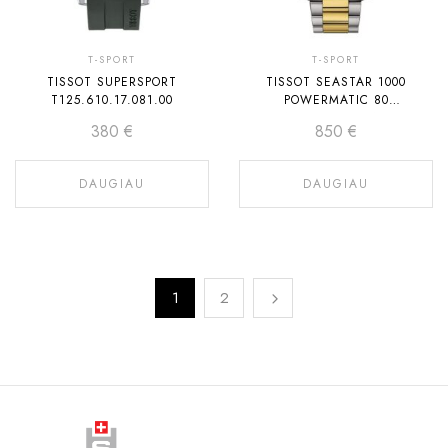
T-SPORT
T-SPORT
TISSOT SUPERSPORT
TISSOT SEASTAR 1000
T125.610.17.081.00
POWERMATIC 80
T120.807.22.051.00
380
€
850
€
DAUGIAU
DAUGIAU
1
2