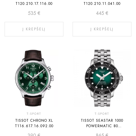
T120.210.17.116.00
T120.210.11.041.00
535
€
445
€
Į KREPŠELĮ
Į KREPŠELĮ
T-SPORT
T-SPORT
TISSOT CHRONO XL
TISSOT SEASTAR 1000
T116.617.16.092.00
POWERMATIC 80
T120.407.11.091.01
390
€
865
€