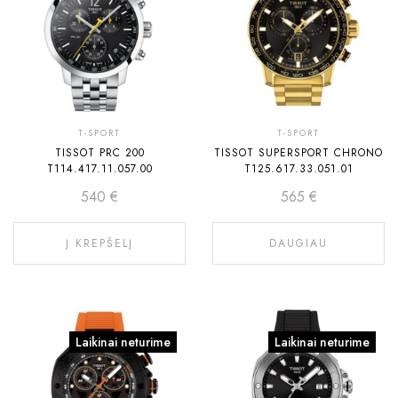
T-SPORT
T-SPORT
TISSOT PRC 200
TISSOT SUPERSPORT CHRONO
T114.417.11.057.00
T125.617.33.051.01
540
€
565
€
Į KREPŠELĮ
DAUGIAU
Laikinai neturime
Laikinai neturime