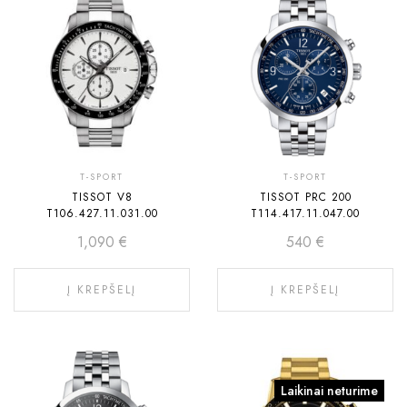
T-SPORT
T-SPORT
TISSOT V8
TISSOT PRC 200
T106.427.11.031.00
T114.417.11.047.00
1,090
€
540
€
Į KREPŠELĮ
Į KREPŠELĮ
Laikinai neturime