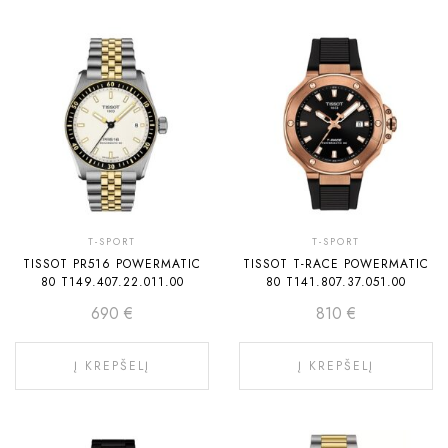
T-SPORT
T-SPORT
TISSOT PR516 POWERMATIC
TISSOT T-RACE POWERMATIC
80 T149.407.22.011.00
80 T141.807.37.051.00
690
€
810
€
Į KREPŠELĮ
Į KREPŠELĮ