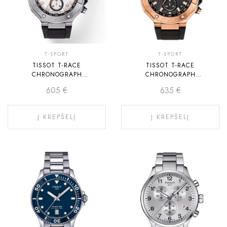
T-SPORT
T-SPORT
TISSOT T-RACE
TISSOT T-RACE
CHRONOGRAPH
CHRONOGRAPH
T141.417.17.011.00
T141.417.37.051.00
605
€
635
€
Į KREPŠELĮ
Į KREPŠELĮ