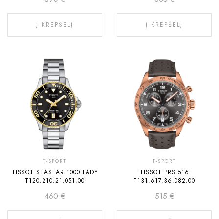
Į KREPŠELĮ
Į KREPŠELĮ
T-SPORT
T-SPORT
TISSOT SEASTAR 1000 LADY
TISSOT PRS 516
T120.210.21.051.00
T131.617.36.082.00
460
€
515
€