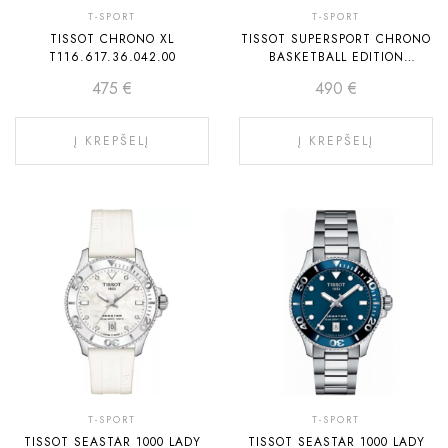
T-SPORT
T-SPORT
TISSOT CHRONO XL
TISSOT SUPERSPORT CHRONO
T116.617.36.042.00
BASKETBALL EDITION
T125.617.36.081.00
475
€
490
€
Į KREPŠELĮ
Į KREPŠELĮ
T-SPORT
T-SPORT
TISSOT SEASTAR 1000 LADY
TISSOT SEASTAR 1000 LADY