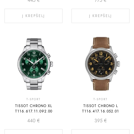
445
€
775
€
Į KREPŠELĮ
Į KREPŠELĮ
T-SPORT
T-SPORT
TISSOT CHRONO XL
TISSOT CHRONO L
T116.617.11.092.00
T116.417.16.052.01
440
€
395
€