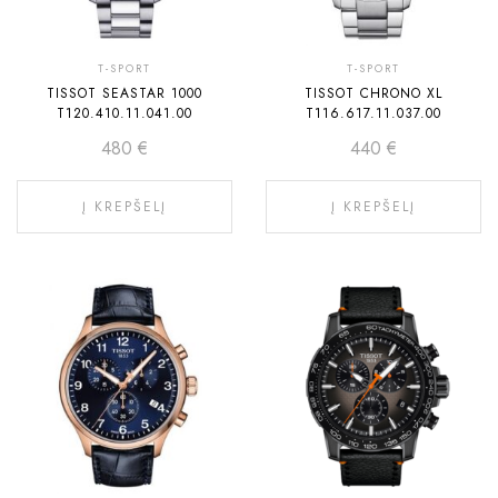
T-SPORT
T-SPORT
TISSOT SEASTAR 1000
TISSOT CHRONO XL
T120.410.11.041.00
T116.617.11.037.00
480
€
440
€
Į KREPŠELĮ
Į KREPŠELĮ