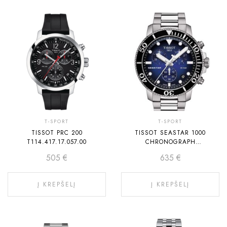
T-SPORT
T-SPORT
TISSOT PRC 200
TISSOT SEASTAR 1000
T114.417.17.057.00
CHRONOGRAPH
T120.417.11.041.01
505
€
635
€
Į KREPŠELĮ
Į KREPŠELĮ