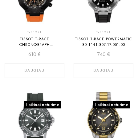
T-SPORT
T-SPORT
TISSOT T-RACE
TISSOT T-RACE POWERMATIC
CHRONOGRAPH
80 T141.807.17.051.00
T141.417.37.051.02
610
€
740
€
DAUGIAU
DAUGIAU
Laikinai neturime
Laikinai neturime