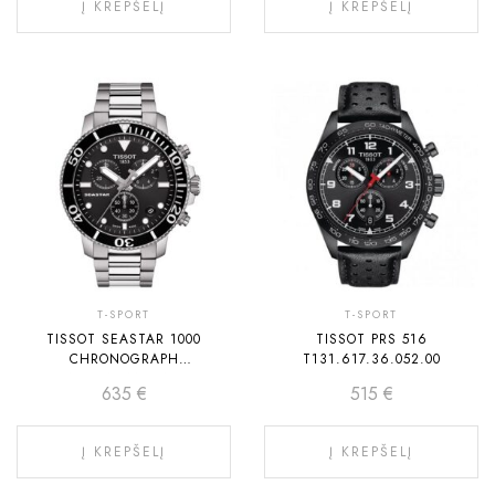
Į KREPŠELĮ
Į KREPŠELĮ
T-SPORT
T-SPORT
TISSOT SEASTAR 1000
TISSOT PRS 516
CHRONOGRAPH
T131.617.36.052.00
T120.417.11.051.00
635
€
515
€
Į KREPŠELĮ
Į KREPŠELĮ