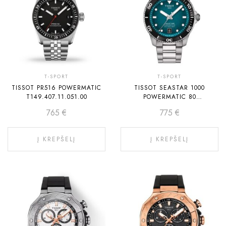
T-SPORT
T-SPORT
TISSOT PR516 POWERMATIC
TISSOT SEASTAR 1000
T149.407.11.051.00
POWERMATIC 80
T120.807.11.091.00
765
€
775
€
Į KREPŠELĮ
Į KREPŠELĮ