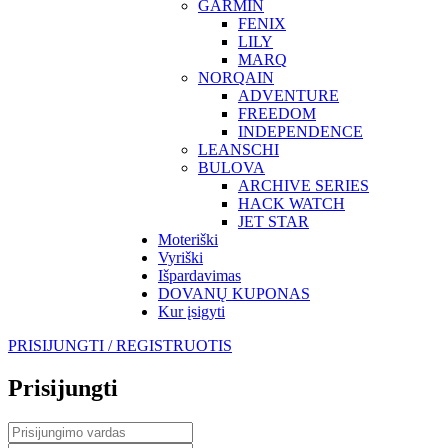
GARMIN
FENIX
LILY
MARQ
NORQAIN
ADVENTURE
FREEDOM
INDEPENDENCE
LEANSCHI
BULOVA
ARCHIVE SERIES
HACK WATCH
JET STAR
Moteriški
Vyriški
Išpardavimas
DOVANŲ KUPONAS
Kur įsigyti
PRISIJUNGTI / REGISTRUOTIS
Prisijungti