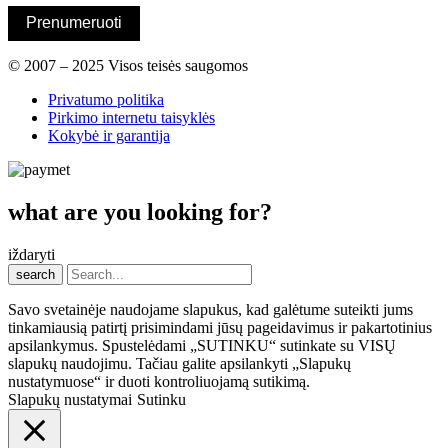
Prenumeruoti
© 2007 – 2025 Visos teisės saugomos
Privatumo politika
Pirkimo internetu taisyklės
Kokybė ir garantija
what are you looking for?
iždaryti
search
Savo svetainėje naudojame slapukus, kad galėtume suteikti jums
tinkamiausią patirtį prisimindami jūsų pageidavimus ir pakartotinius
apsilankymus. Spustelėdami „SUTINKU“ sutinkate su VISŲ
slapukų naudojimu. Tačiau galite apsilankyti „Slapukų
nustatymuose“ ir duoti kontroliuojamą sutikimą.
Slapukų nustatymai
Sutinku