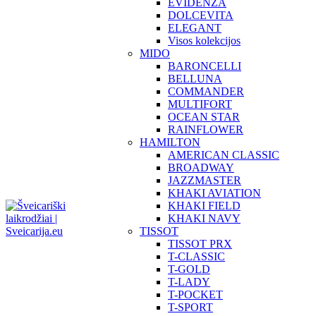
EVIDENZA
DOLCEVITA
ELEGANT
Visos kolekcijos
MIDO
BARONCELLI
BELLUNA
COMMANDER
MULTIFORT
OCEAN STAR
RAINFLOWER
HAMILTON
AMERICAN CLASSIC
BROADWAY
JAZZMASTER
KHAKI AVIATION
KHAKI FIELD
KHAKI NAVY
TISSOT
TISSOT PRX
T-CLASSIC
T-GOLD
T-LADY
T-POCKET
T-SPORT