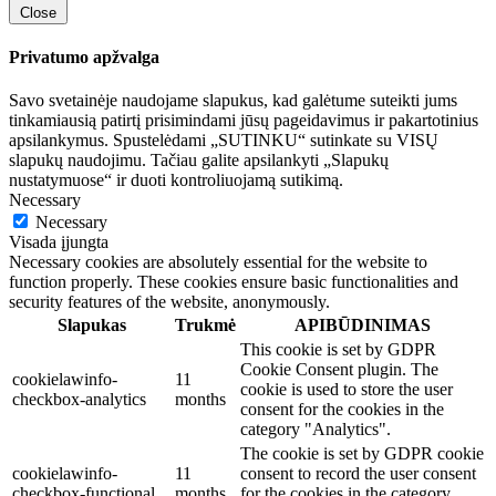
Close
Privatumo apžvalga
Savo svetainėje naudojame slapukus, kad galėtume suteikti jums
tinkamiausią patirtį prisimindami jūsų pageidavimus ir pakartotinius
apsilankymus. Spustelėdami „SUTINKU“ sutinkate su VISŲ
slapukų naudojimu. Tačiau galite apsilankyti „Slapukų
nustatymuose“ ir duoti kontroliuojamą sutikimą.
Necessary
Necessary
Visada įjungta
Necessary cookies are absolutely essential for the website to
function properly. These cookies ensure basic functionalities and
security features of the website, anonymously.
Slapukas
Trukmė
APIBŪDINIMAS
This cookie is set by GDPR
Cookie Consent plugin. The
cookielawinfo-
11
cookie is used to store the user
checkbox-analytics
months
consent for the cookies in the
category "Analytics".
The cookie is set by GDPR cookie
cookielawinfo-
11
consent to record the user consent
checkbox-functional
months
for the cookies in the category