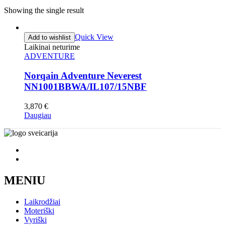
Showing the single result
Quick View
Add to wishlist
Laikinai neturime
ADVENTURE
Norqain Adventure Neverest
NN1001BBWA/IL107/15NBF
3,870
€
Daugiau
MENIU
Laikrodžiai
Moteriški
Vyriški