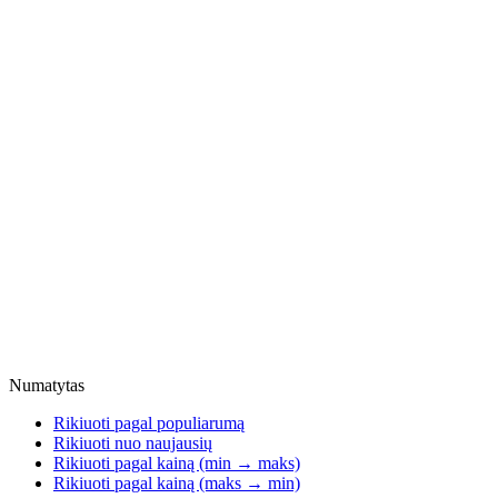
Numatytas
Rikiuoti pagal populiarumą
Rikiuoti nuo naujausių
Rikiuoti pagal kainą (min → maks)
Rikiuoti pagal kainą (maks → min)