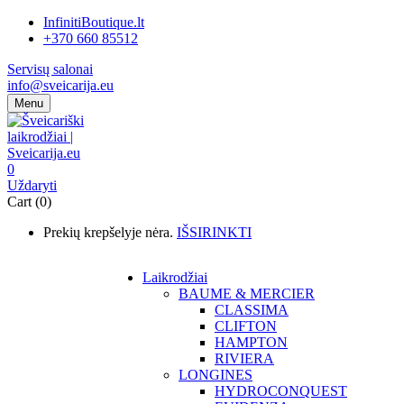
InfinitiBoutique.lt
+370 660 85512
Servisų salonai
info@sveicarija.eu
Menu
0
Uždaryti
Cart (0)
Prekių krepšelyje nėra.
IŠSIRINKTI
Laikrodžiai
BAUME & MERCIER
CLASSIMA
CLIFTON
HAMPTON
RIVIERA
LONGINES
HYDROCONQUEST