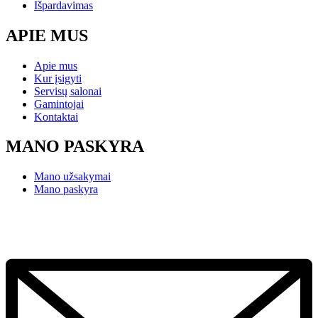
Išpardavimas
APIE MUS
Apie mus
Kur įsigyti
Servisų salonai
Gamintojai
Kontaktai
MANO PASKYRA
Mano užsakymai
Mano paskyra