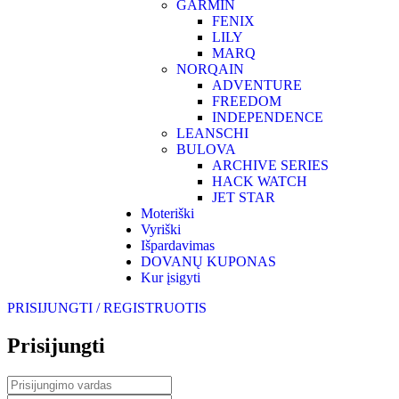
GARMIN
FENIX
LILY
MARQ
NORQAIN
ADVENTURE
FREEDOM
INDEPENDENCE
LEANSCHI
BULOVA
ARCHIVE SERIES
HACK WATCH
JET STAR
Moteriški
Vyriški
Išpardavimas
DOVANŲ KUPONAS
Kur įsigyti
PRISIJUNGTI / REGISTRUOTIS
Prisijungti