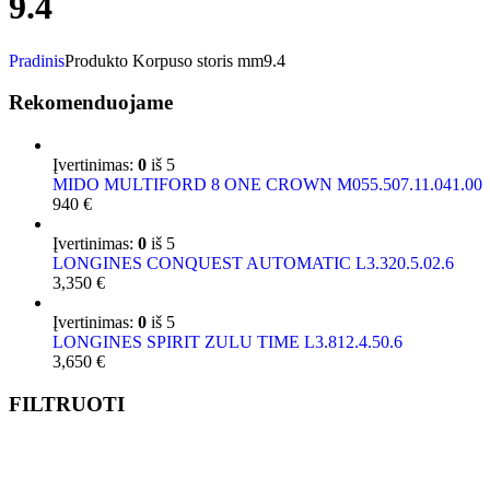
9.4
Pradinis
Produkto Korpuso storis mm
9.4
Rekomenduojame
Įvertinimas:
0
iš 5
MIDO MULTIFORD 8 ONE CROWN M055.507.11.041.00
940
€
Įvertinimas:
0
iš 5
LONGINES CONQUEST AUTOMATIC L3.320.5.02.6
3,350
€
Įvertinimas:
0
iš 5
LONGINES SPIRIT ZULU TIME L3.812.4.50.6
3,650
€
FILTRUOTI