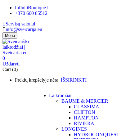
InfinitiBoutique.lt
+370 660 85512
Servisų salonai
info@sveicarija.eu
Menu
0
Uždaryti
Cart (0)
Prekių krepšelyje nėra.
IŠSIRINKTI
Laikrodžiai
BAUME & MERCIER
CLASSIMA
CLIFTON
HAMPTON
RIVIERA
LONGINES
HYDROCONQUEST