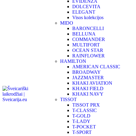
EVIDENZA
DOLCEVITA
ELEGANT
Visos kolekcijos
MIDO
BARONCELLI
BELLUNA
COMMANDER
MULTIFORT
OCEAN STAR
RAINFLOWER
HAMILTON
AMERICAN CLASSIC
BROADWAY
JAZZMASTER
KHAKI AVIATION
KHAKI FIELD
KHAKI NAVY
TISSOT
TISSOT PRX
T-CLASSIC
T-GOLD
T-LADY
T-POCKET
T-SPORT