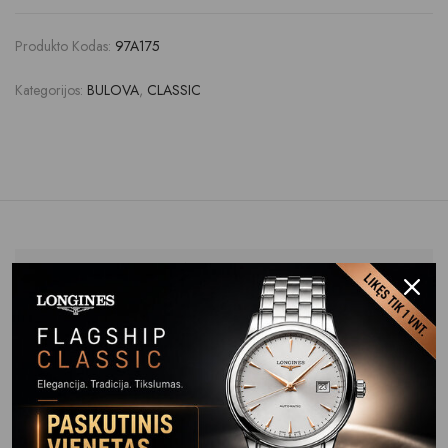
Produkto Kodas:
97A175
Kategorijos:
BULOVA
,
CLASSIC
Aprašymas
Papildoma informacija
Lytis
Vyriški laikrodžiai