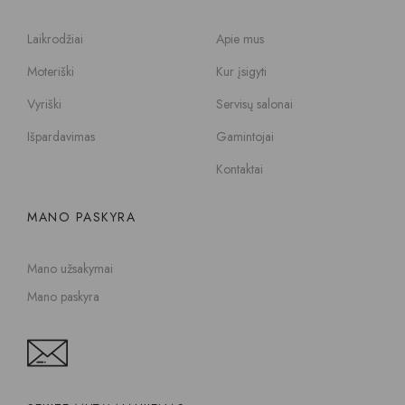
Laikrodžiai
Apie mus
Moteriški
Kur įsigyti
Vyriški
Servisų salonai
Išpardavimas
Gamintojai
Kontaktai
MANO PASKYRA
Mano užsakymai
Mano paskyra