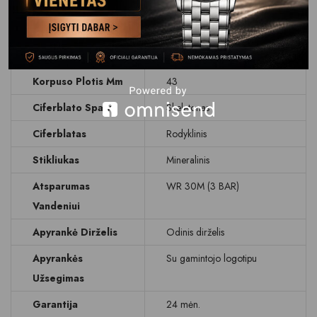
Mechanizmas
Automechanika
Korpuso Medžiaga
Plienas/PVD danga
Korpuso Forma
Apvalus
Korpuso Plotis Mm
43
Ciferblato Spalva
Skeletonas
Ciferblatas
Rodyklinis
Stikliukas
Mineralinis
Atsparumas
WR 30M (3 BAR)
Vandeniui
Apyrankė Dirželis
Odinis dirželis
Apyrankės
Su gamintojo logotipu
Užsegimas
Garantija
24 mėn.