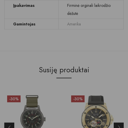
Įpakavimas
Firminė orginali laikrodžio
dėžutė
Gamintojas
Amerika
Susiję produktai
-30%
-30%