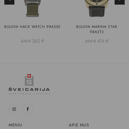
BULOVA HACK WATCH 98A255
BULOVA MARINA STAR
98A272
262
€
416
€
375
€
595
€
MENIU
APIE MUS