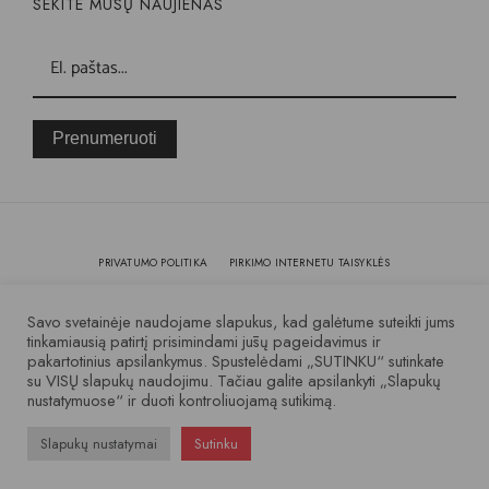
SEKITE MŪSŲ NAUJIENAS
Prenumeruoti
PRIVATUMO POLITIKA
PIRKIMO INTERNETU TAISYKLĖS
KOKYBĖ IR GARANTIJA
Savo svetainėje naudojame slapukus, kad galėtume suteikti jums
tinkamiausią patirtį prisimindami jūsų pageidavimus ir
pakartotinius apsilankymus. Spustelėdami „SUTINKU“ sutinkate
© 2007 – 2025 Visos teisės saugomos
su VISŲ slapukų naudojimu. Tačiau galite apsilankyti „Slapukų
nustatymuose“ ir duoti kontroliuojamą sutikimą.
Slapukų nustatymai
Sutinku