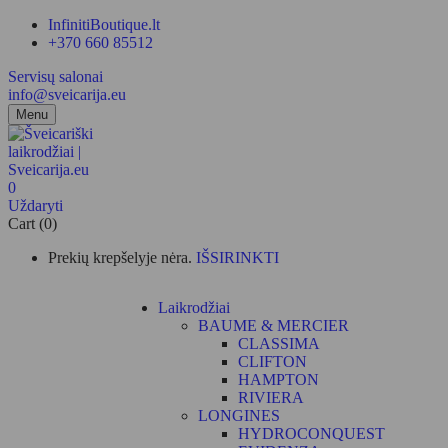
InfinitiBoutique.lt
+370 660 85512
Servisų salonai
info@sveicarija.eu
Menu
0
Uždaryti
Cart (0)
Prekių krepšelyje nėra.
IŠSIRINKTI
Laikrodžiai
BAUME & MERCIER
CLASSIMA
CLIFTON
HAMPTON
RIVIERA
LONGINES
HYDROCONQUEST