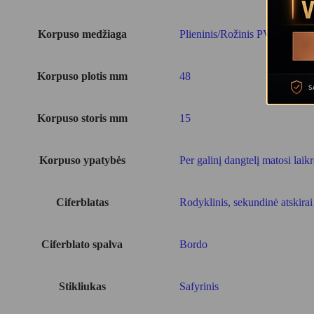
Korpuso medžiaga
Plieninis/Rožinis PVD
Korpuso plotis mm
48
Korpuso storis mm
15
Korpuso ypatybės
Per galinį dangtelį matosi la
Ciferblatas
Rodyklinis, sekundinė atskirai
Ciferblato spalva
Bordo
Stikliukas
Safyrinis