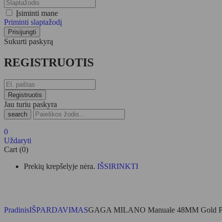
Įsiminti mane
Priminti slaptažodį
Sukurti paskyrą
REGISTRUOTIS
Jau turiu paskyra
search
0
Uždaryti
Cart (0)
Prekių krepšelyje nėra.
IŠSIRINKTI
Pradinis
IŠPARDAVIMAS
GAGA MILANO Manuale 48MM Gold Pla