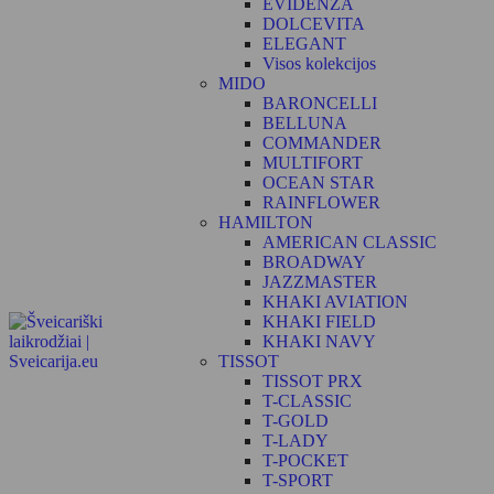
EVIDENZA
DOLCEVITA
ELEGANT
Visos kolekcijos
MIDO
BARONCELLI
BELLUNA
COMMANDER
MULTIFORT
OCEAN STAR
RAINFLOWER
HAMILTON
AMERICAN CLASSIC
BROADWAY
JAZZMASTER
KHAKI AVIATION
KHAKI FIELD
KHAKI NAVY
TISSOT
TISSOT PRX
T-CLASSIC
T-GOLD
T-LADY
T-POCKET
T-SPORT