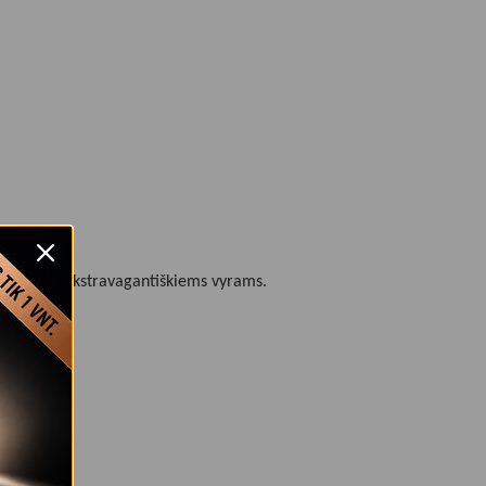
ikiniams ir ekstravagantiškiems vyrams.