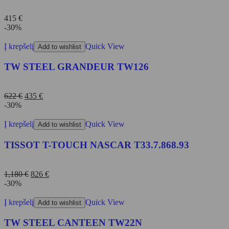
415
€
-30%
Į krepšelį
Quick View
Add to wishlist
TW STEEL GRANDEUR TW126
622
€
435
€
-30%
Į krepšelį
Quick View
Add to wishlist
TISSOT T-TOUCH NASCAR T33.7.868.93
1,180
€
826
€
-30%
Į krepšelį
Quick View
Add to wishlist
TW STEEL CANTEEN TW22N