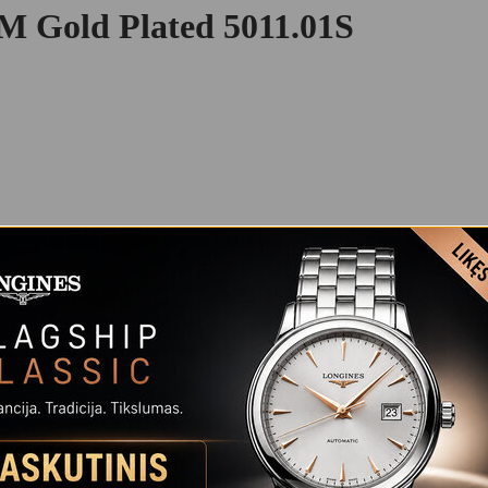
Gold Plated 5011.01S
menų ir apyrankės derinys. 48 mm dydžio korpusas idealiai tinka šiuola