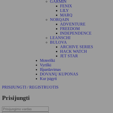
GARMIN
FENIX
LILY
MARQ
NORQAIN
ADVENTURE
FREEDOM
INDEPENDENCE
LEANSCHI
BULOVA
ARCHIVE SERIES
HACK WATCH
JET STAR
Moteriški
Vyriški
Išpardavimas
DOVANŲ KUPONAS
Kur įsigyti
PRISIJUNGTI / REGISTRUOTIS
Prisijungti