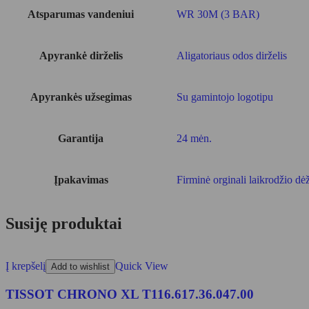
Atsparumas vandeniui
WR 30M (3 BAR)
Apyrankė dirželis
Aligatoriaus odos dirželis
Apyrankės užsegimas
Su gamintojo logotipu
Garantija
24 mėn.
Įpakavimas
Firminė orginali laikrodžio dė
Susiję produktai
Į krepšelį
Quick View
Add to wishlist
TISSOT CHRONO XL T116.617.36.047.00