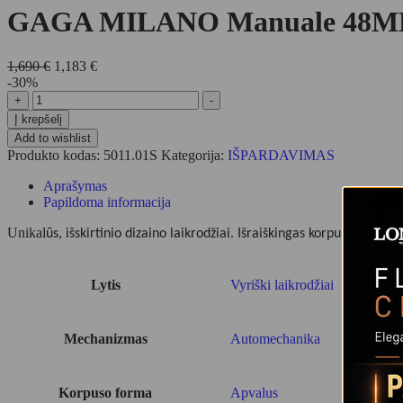
GAGA MILANO Manuale 48MM 
1,690
€
1,183
€
-30%
produkto
+
-
kiekis:
Į krepšelį
GAGA
Add to wishlist
MILANO
Produkto kodas:
5011.01S
Kategorija:
IŠPARDAVIMAS
Manuale
48MM
Aprašymas
Gold
Papildoma informacija
Plated
5011.01S
Unikal
ūs, išskirtinio dizaino laikrodžiai. Išraiškingas korpuso, rod
Lytis
Vyriški laikrodžiai
Mechanizmas
Automechanika
Korpuso forma
Apvalus