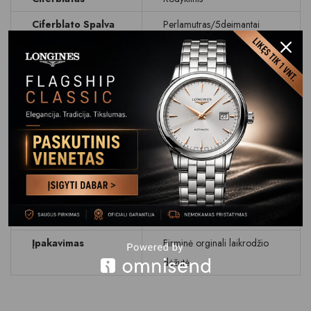
Ciferblato Spalva
Perlamutras/5deimantai
Stikliukas
Safyrinis
Data
Dienos rodymas
Atsparumas
WR 50 M (5 BAR)
Vandeniui
Apyrankė Dirželis
Plienas 316L
Apyrankės
Dvigubas užsegimas
Užsegimas
Garantija
24 mėn.
Įpakavimas
Firminė orginali laikrodžio
dėžutė