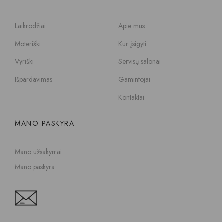
Laikrodžiai
Apie mus
Moteriški
Kur įsigyti
Vyriški
Servisų salonai
Išpardavimas
Gamintojai
Kontaktai
MANO PASKYRA
Mano užsakymai
Mano paskyra