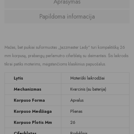
Aprašymas
Papildoma informacija
Mažas, bet puikiai suformuotas „Jazzmaster Lady“ turi kompaktišką 26
mm korpusą, prabangų perlamutro ciferblatą su deimantais. Šis laikrodis
tikrai patiks moterims, mėgstančioms klasikinius papuošalus.
Lytis
Moteriški laikrodžiai
Mechanizmas
Kvarcinis (su baterija)
Korpuso Forma
Apvalus
Korpuso Medžiaga
Plienas
Korpuso Plotis Mm
26
Ciferblatas
Rodyklinis