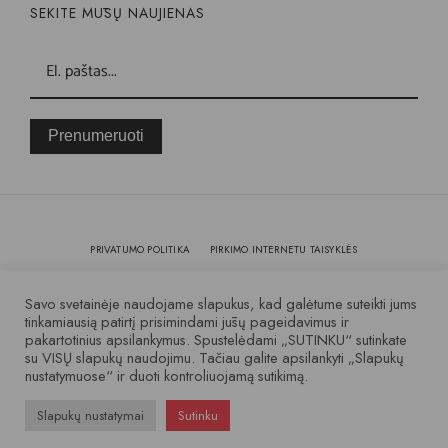
SEKITE MŪSŲ NAUJIENAS
Prenumeruoti
PRIVATUMO POLITIKA
PIRKIMO INTERNETU TAISYKLĖS
KOKYBĖ IR GARANTIJA
Savo svetainėje naudojame slapukus, kad galėtume suteikti jums
tinkamiausią patirtį prisimindami jūsų pageidavimus ir
pakartotinius apsilankymus. Spustelėdami „SUTINKU“ sutinkate
© 2007 – 2025 Visos teisės saugomos
su VISŲ slapukų naudojimu. Tačiau galite apsilankyti „Slapukų
nustatymuose“ ir duoti kontroliuojamą sutikimą.
Slapukų nustatymai
Sutinku