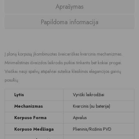
Aprašymas
Papildoma informacija
Į ploną korpusą įkombinuotas šveicariškas kvarcinis mechanizmas.
Minimalistinės išvaizdos laikrodis puikiai tinkantis bet kokiai progai.
Visiškai nauji spalvų atspalviai suteikia klasikinės elegancijos gaivių
posūkių.
Lytis
Vyriški laikrodžiai
Mechanizmas
Kvarcinis (su baterija)
Korpuso Forma
Apvalus
Korpuso Medžiaga
Plieninis/Rožinis PVD