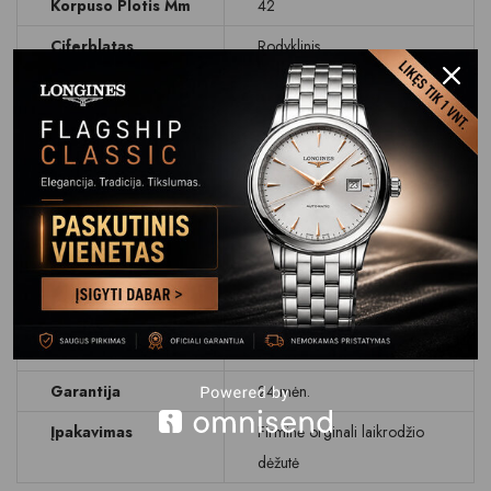
Korpuso Plotis Mm
42
Ciferblatas
Rodyklinis
Ciferblato Spalva
Antracitas
Stikliukas
Safyrinis
Data
Dienos rodymas
Atsparumas
WR 50 M (5 BAR)
Vandeniui
Apyrankė Dirželis
Odinis dirželis
Apyrankės
Su gamintojo logotipu
Užsegimas
Garantija
24 mėn.
Įpakavimas
Firminė orginali laikrodžio
dėžutė