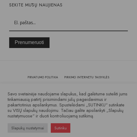
SEKITE MŪSŲ NAUJIENAS
Prenumeruoti
PRIVATUMO POLITIKA
PIRKIMO INTERNETU TAISYKLĖS
KOKYBĖ IR GARANTIJA
Savo svetainėje naudojame slapukus, kad galėtume suteikti jums
tinkamiausią patirtį prisimindami jūsų pageidavimus ir
pakartotinius apsilankymus. Spustelėdami „SUTINKU“ sutinkate
© 2007 – 2025 Visos teisės saugomos
su VISŲ slapukų naudojimu. Tačiau galite apsilankyti „Slapukų
nustatymuose“ ir duoti kontroliuojamą sutikimą.
Slapukų nustatymai
Sutinku