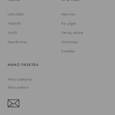
Laikrodžiai
Apie mus
Moteriški
Kur įsigyti
Vyriški
Servisų salonai
Išpardavimas
Gamintojai
Kontaktai
MANO PASKYRA
Mano užsakymai
Mano paskyra