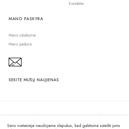
Kontaktai
MANO PASKYRA
Mano užsakymai
Mano paskyra
SEKITE MŪSŲ NAUJIENAS
PRIVATUMO POLITIKA
PIRKIMO INTERNETU TAISYKLĖS
Savo svetainėje naudojame slapukus, kad galėtume suteikti jums
KOKYBĖ IR GARANTIJA