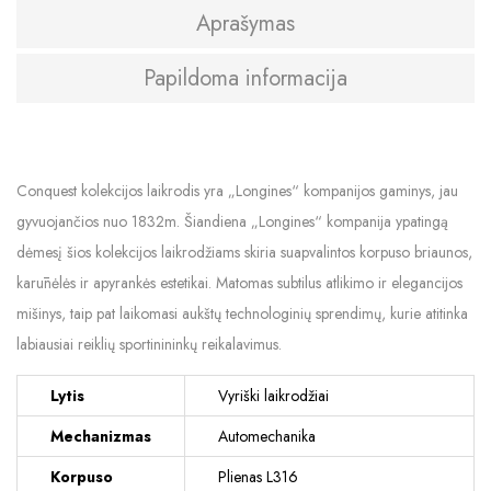
Aprašymas
Papildoma informacija
Conquest kolekcijos laikrodis yra „Longines“ kompanijos gaminys, jau
gyvuojančios nuo 1832m. Šiandiena „Longines“ kompanija ypatingą
dėmesį šios kolekcijos laikrodžiams skiria suapvalintos korpuso briaunos,
karūnėlės ir apyrankės estetikai. Matomas subtilus atlikimo ir elegancijos
mišinys, taip pat laikomasi aukštų technologinių sprendimų, kurie atitinka
labiausiai reiklių sportinininkų reikalavimus.
Lytis
Vyriški laikrodžiai
Mechanizmas
Automechanika
Korpuso
Plienas L316