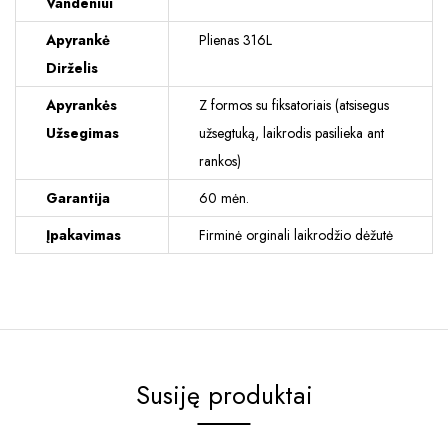
Vandeniui
Apyrankė
Plienas 316L
Dirželis
Apyrankės
Z formos su fiksatoriais (atsisegus
Užsegimas
užsegtuką, laikrodis pasilieka ant
rankos)
Garantija
60 mėn.
Įpakavimas
Firminė orginali laikrodžio dėžutė
Susiję produktai