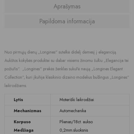
Aprašymas
Papildoma informacija
Nuo pirmųjų dienų „Longines“ sutelkė didelį dėmesį į eleganciją.
Aukštos kokybės produktai su dabar visiems žinomu šūkiu „Elegancija tai
požiūris“. „Longines“ prekės ženklas sukūrė naują „Longines Elegant
Collection“, kuri įkūnija klasikinio dizaino modelius būdingus „Longines“
laikrodžiams.
Lytis
Moteriški laikrodžiai
Mechanizmas
Automechanika
Korpuso
Plienas/18ct. aukso
Medžiaga
0,2mm.sluoksnis