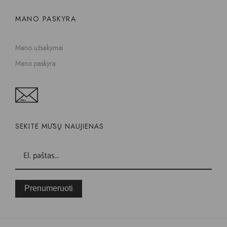
MANO PASKYRA
Mano užsakymai
Mano paskyra
SEKITE MŪSŲ NAUJIENAS
Prenumeruoti