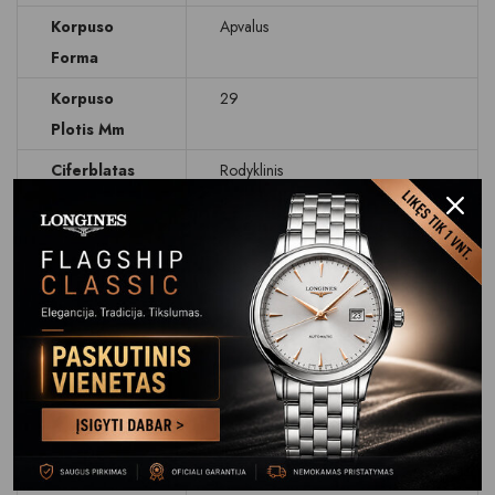
Korpuso
Apvalus
Forma
Korpuso
29
Plotis Mm
Ciferblatas
Rodyklinis
Ciferblato
Perlamutras/12 vnt. deimantų
Spalva
Data
Dienos rodymas
Stikliukas
Safyrinis
Atsparumas
WR 30M (3 BAR)
Vandeniui
Apyrankė
Plienas/ 18ct. aukso
Dirželis
0,2mm.sluoksnis