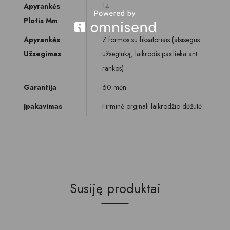
Apyrankės
14
Plotis Mm
Apyrankės
Z formos su fiksatoriais (atsisegus
Užsegimas
užsegtuką, laikrodis pasilieka ant
rankos)
Garantija
60 mėn.
Įpakavimas
Firminė orginali laikrodžio dėžutė
Susiję produktai