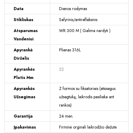
Data
Dienos rodymas
Stikliukas
Safyrinis/antirefleksinis
Atsparumas
WR 300 M ( Galima nardyti )
Vandeniui
Apyrankė
Plienas 316L
Dirželis
Apyrankės
22
Plotis Mm
Apyrankės
Z formos su fiksatoriais (atsisegus
Užsegimas
užsegtuką, laikrodis pasilieka ant
rankos)
Garantija
24 mėn.
Įpakavimas
Firminė orginali laikrodžio dėžutė