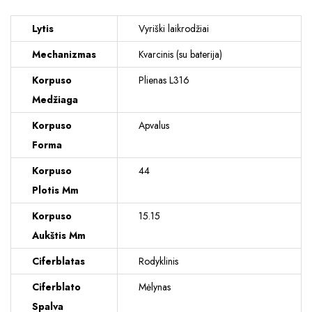
Lytis
Vyriški laikrodžiai
Mechanizmas
Kvarcinis (su baterija)
Korpuso
Plienas L316
Medžiaga
Korpuso
Apvalus
Forma
Korpuso
44
Plotis Mm
Korpuso
15.15
Aukštis Mm
Ciferblatas
Rodyklinis
Ciferblato
Mėlynas
Spalva