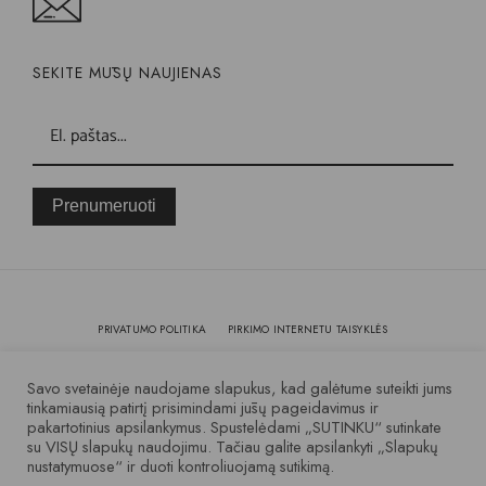
SEKITE MŪSŲ NAUJIENAS
Prenumeruoti
PRIVATUMO POLITIKA
PIRKIMO INTERNETU TAISYKLĖS
KOKYBĖ IR GARANTIJA
Savo svetainėje naudojame slapukus, kad galėtume suteikti jums
tinkamiausią patirtį prisimindami jūsų pageidavimus ir
pakartotinius apsilankymus. Spustelėdami „SUTINKU“ sutinkate
© 2007 – 2025 Visos teisės saugomos
su VISŲ slapukų naudojimu. Tačiau galite apsilankyti „Slapukų
nustatymuose“ ir duoti kontroliuojamą sutikimą.