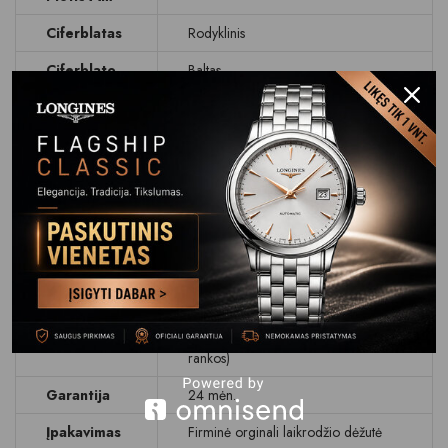
Ciferblatas
Rodyklinis
Ciferblato
Baltas
Spalva
Stikliukas
Safyrinis
Atsparumas
WR 30M (3 BAR)
Vandeniui
Apyrankė
Plienas 316L
Dirželis
Apyrankės
Z formos su fiksatoriais (atsisegus
Užsegimas
užsegtuką, laikrodis pasilieka ant
rankos)
Garantija
24 mėn.
Įpakavimas
Firminė orginali laikrodžio dėžutė