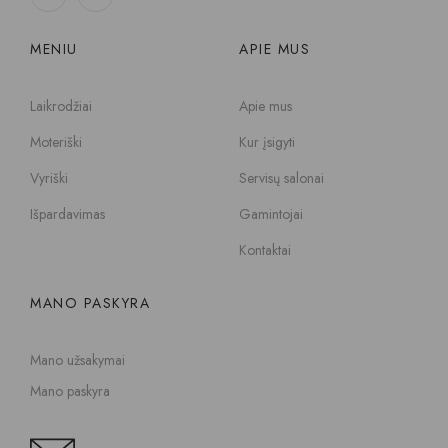
MENIU
APIE MUS
Laikrodžiai
Apie mus
Moteriški
Kur įsigyti
Vyriški
Servisų salonai
Išpardavimas
Gamintojai
Kontaktai
MANO PASKYRA
Mano užsakymai
Mano paskyra