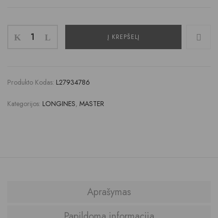
Į KREPŠELĮ
Produkto Kodas:
L27934786
Kategorijos:
LONGINES
,
MASTER
Aprašymas
Papildoma informacija