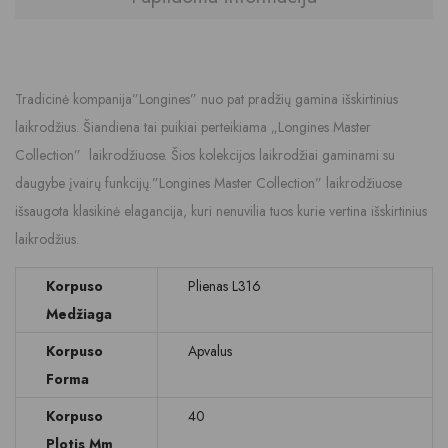
Tradicinė kompanija”Longines” nuo pat pradžių gamina išskirtinius
laikrodžius. Šiandiena tai puikiai perteikiama „Longines Master
Collection” laikrodžiuose. Šios kolekcijos laikrodžiai gaminami su
daugybe įvairų funkcijų.”Longines Master Collection” laikrodžiuose
išsaugota klasikinė elagancija, kuri nenuvilia tuos kurie vertina išskirtinius
laikrodžius.
Korpuso
Plienas L316
Medžiaga
Korpuso
Apvalus
Forma
Korpuso
40
Plotis Mm