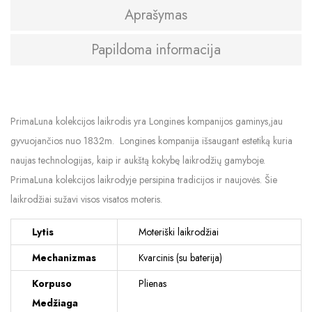
Aprašymas
Papildoma informacija
PrimaLuna kolekcijos laikrodis yra Longines kompanijos gaminys,jau
gyvuojančios nuo 1832m. Longines kompanija išsaugant estetiką kuria
naujas technologijas, kaip ir aukštą kokybę laikrodžių gamyboje.
PrimaLuna kolekcijos laikrodyje persipina tradicijos ir naujovės. Šie
laikrodžiai sužavi visos visatos moteris.
Lytis
Moteriški laikrodžiai
Mechanizmas
Kvarcinis (su baterija)
Korpuso
Plienas
Medžiaga