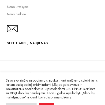
Mano užsakymai
Mano paskyra
SEKITE MŪSŲ NAUJIENAS
PRIVATUMO POLITIKA
PIRKIMO INTERNETU TAISYKLĖS
Savo svetainėje naudojame slapukus, kad galėtume suteikti jums
KOKYBĖ IR GARANTIJA
tinkamiausią patirtį prisimindami jūsų pageidavimus ir
pakartotinius apsilankymus. Spustelėdami „SUTINKU“ sutinkate
su VISŲ slapukų naudojimu. Tačiau galite apsilankyti „Slapukų
© 2007 – 2025 Visos teisės saugomos
nustatymuose“ ir duoti kontroliuojamą sutikimą.