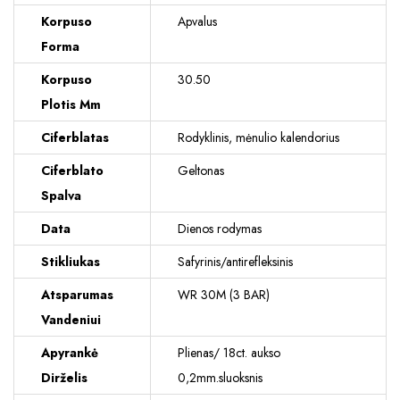
Korpuso
Apvalus
Forma
Korpuso
30.50
Plotis Mm
Ciferblatas
Rodyklinis, mėnulio kalendorius
Ciferblato
Geltonas
Spalva
Data
Dienos rodymas
Stikliukas
Safyrinis/antirefleksinis
Atsparumas
WR 30M (3 BAR)
Vandeniui
Apyrankė
Plienas/ 18ct. aukso
Dirželis
0,2mm.sluoksnis