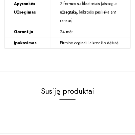
Apyrankės
Z formos su fiksatoriais (atsisegus
Užsegimas
užsegtuką, laikrodis pasilieka ant
rankos)
Garantija
24 mėn.
Įpakavimas
Firminė orginali laikrodžio dėžutė
Susiję produktai