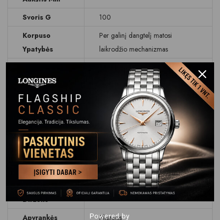
Svoris G
100
Korpuso
Per galinį dangtelį matosi
Ypatybės
laikrodžio mechanizmas
Ciferblatas
Rodyklinis
Ciferblato
Baltas
Spalva
Data
Dienos rodymas
Stikliukas
Safyrinis/antirefleksinis
Atsparumas
WR 50 M (5 BAR)
Vandeniui
Apyrankė
Odinis dirželis
Dirželis
Apyrankės
Plieninis