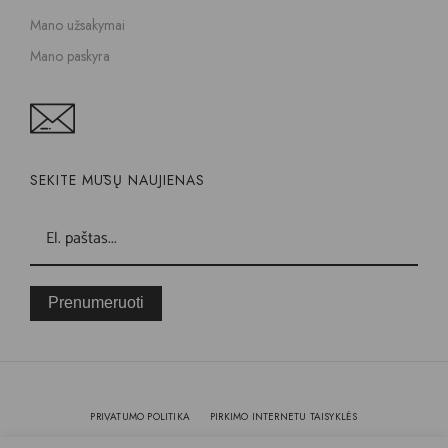
Mano užsakymai
Mano paskyra
SEKITE MŪSŲ NAUJIENAS
Prenumeruoti
PRIVATUMO POLITIKA
PIRKIMO INTERNETU TAISYKLĖS
KOKYBĖ IR GARANTIJA