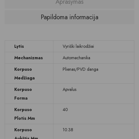
Aprašymas
Papildoma informacija
Lytis
Vyriški laikrodžiai
Mechanizmas
Automechanika
Korpuso
Plienas/PVD danga
Medžiaga
Korpuso
Apvalus
Forma
Korpuso
40
Plotis Mm
Korpuso
10.38
Aukštis Mm