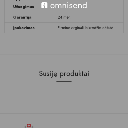
Užsegimas
Garantija
24 mėn.
Įpakavimas
Firminė orginali laikrodžio dėžutė
Susiję produktai