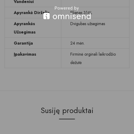
Vandeniui
Apyrankė Dirželis
Plienas 316L
Apyrankės
Dvigubas užsegimas
Užsegimas
Garantija
24 mėn.
Įpakavimas
Firminė orginali laikrodžio
dėžutė
Susiję produktai