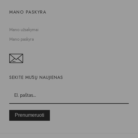
MANO PASKYRA
Mano užsakymai
Mano paskyra
SEKITE MŪSŲ NAUJIENAS
Prenumeruoti