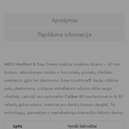
Aprašymas
Papildoma informacija
MIDO Multifort 8 One Crown
išsiskiria moderniu dizainu – 40 mm
korpusu, aštuonkampiu rėmeliu ir horizontalių griovelių ciferblatu,
suteikiančiu gylio bei išskirtinumo. Super-LumiNova® danga užtikrina
puikų įskaitomumą, o dvipusis antirefleksinis safyrinis stiklas saugo
ciferblatą. Laikrodį varo automatinis
Caliber 80
mechanizmas su iki 80
valandų galios rezervu, matomas pro skaidrų korpuso dangtelį. Tai
technologijų, geometrijos ir nepriekaištingo šveicariško tikslumo derinys.
Lytis
Vyriški laikrodžiai