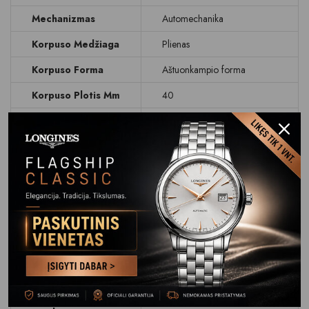
Mechanizmas
Automechanika
Korpuso Medžiaga
Plienas
Korpuso Forma
Aštuonkampio forma
Korpuso Plotis Mm
40
Korpuso Aukštis
9.9
Mm
Svoris G
156
Ciferblatas
Rodyklinis
Ciferblato Spalva
Turkio
Data
Dienos rodymas
Stikliukas
Antirefleksinis stiklas
Atsparumas
WR 100 M (10 BAR)