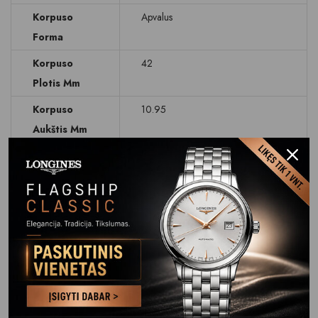
Korpuso
Apvalus
Forma
Korpuso
42
Plotis Mm
Korpuso
10.95
Aukštis Mm
Svoris G
182
Ciferblatas
Rodyklinis
Ciferblato
Antracitas
Spalva
Data
Mėnesio dienos ir savaitės dienos
rodymas
Stikliukas
Safyrinis