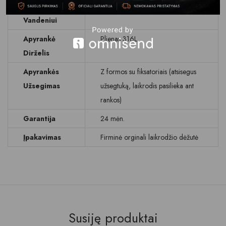
Atsparumas
WR 100 M (10 BAR)
Vandeniui
Apyrankė
Plienas 316L
Dirželis
Apyrankės
Z formos su fiksatoriais (atsisegus
Užsegimas
užsegtuką, laikrodis pasilieka ant
rankos)
Garantija
24 mėn.
Įpakavimas
Firminė orginali laikrodžio dėžutė
Susiję produktai