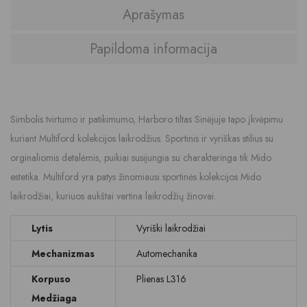
Aprašymas
Papildoma informacija
Simbolis tvirtumo ir patikimumo, Harboro tiltas Sinėjuje tapo įkvėpimu
kuriant Multiford kolekcijos laikrodžius. Sportinis ir vyriškas stilius su
orginaliomis detalėmis, puikiai susijungia su charakteringa tik Mido
estetika. Multiford yra patys žinomiausi sportinės kolekcijos Mido
laikrodžiai, kuriuos aukštai vertina laikrodžių žinovai.
Lytis
Vyriški laikrodžiai
Mechanizmas
Automechanika
Korpuso
Plienas L316
Medžiaga