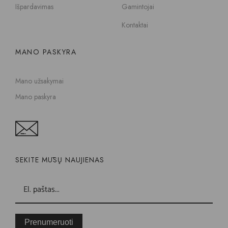
Išpardavimas
Gamintojai
Kontaktai
MANO PASKYRA
Mano užsakymai
Mano paskyra
SEKITE MŪSŲ NAUJIENAS
Prenumeruoti