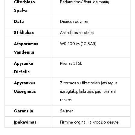
Ciferblato
Perlamutras/ 8vnt. deimantų
Spalva
Data
Dienos rodymas
Stikliukas
Antirefleksinis stiklas
Atsparumas
WR 100 M (10 BAR)
Vandeniui
Apyrankė
Plienas 316L
Dirželis
Apyrankės
Z formos su fiksatoriais (atsisegus
Užsegimas
užsegtuką, laikrodis pasilieka ant
rankos)
Garantija
24 mėn.
Įpakavimas
Firminė orginali laikrodžio dėžutė