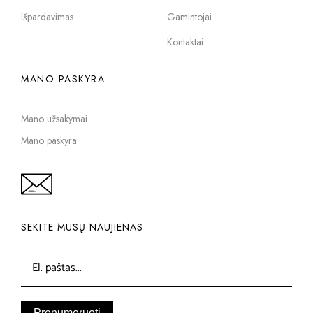
Išpardavimas
Gamintojai
Kontaktai
MANO PASKYRA
Mano užsakymai
Mano paskyra
SEKITE MŪSŲ NAUJIENAS
Prenumeruoti