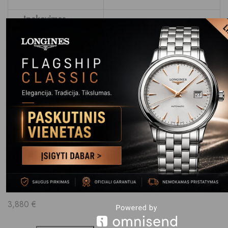
Įpakavimas
Firminė orginali laikrodžio
dėžutė
Susiję produktai
Į krepšelį
Add to wishlist
Quick View
Norqain Adventure Neverest
NN1001SC3CA/GL101/150SS
3,880
€