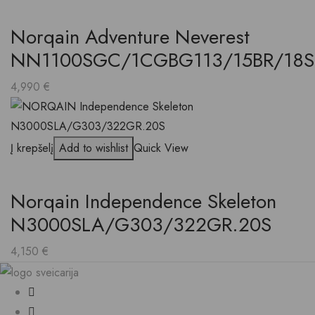
Norqain Adventure Neverest
NN1100SGC/1CGBG113/15BR/18S
4,990
€
Į krepšelį
Add to wishlist
Quick View
Norqain Independence Skeleton
N3000SLA/G303/322GR.20S
4,150
€