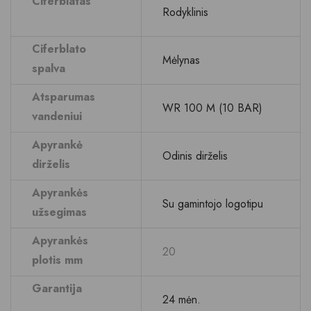
Ciferblatas
Rodyklinis
Ciferblato
Mėlynas
spalva
Atsparumas
WR 100 M (10 BAR)
vandeniui
Apyrankė
Odinis dirželis
dirželis
Apyrankės
Su gamintojo logotipu
užsegimas
Apyrankės
20
plotis mm
Garantija
24 mėn.