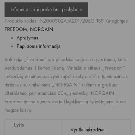
Produkto kodas:
N2000S02A/A201/20EO.18S
Kategorijos:
FREEDOM
,
NORQAIN
Aprašymas
Papildoma informacija
Kolekcija „Freedom“ yra glaudžiai susijusi su įvertinimu, kuris
perduodamas iš kartos į kartą. Vintažinio stiliaus „Freedom“
laikrodžių dizainas pasižymi kupolu safyro stiklu. Jų vintažiniais
dirželiais su unikaliomis „NORQAIN“ siūlėmis ir gražiais
ciferblatais, primenančiais 60-ųjų estetiką. NORQAIN
Freedom šeima buvo sukurta klajokliams ir tyrinėtojams, kurie
mėgsta laisvę.
Lytis
Vyriški laikrodžiai