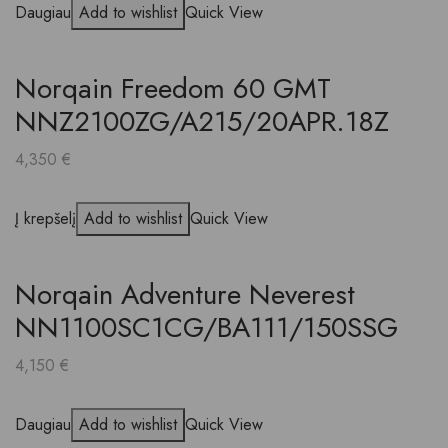
Daugiau
Add to wishlist
Quick View
Norqain Freedom 60 GMT
NNZ2100ZG/A215/20APR.18Z
4,350
€
Į krepšelį
Add to wishlist
Quick View
Norqain Adventure Neverest
NN1100SC1CG/BA111/150SSG
4,150
€
Daugiau
Add to wishlist
Quick View