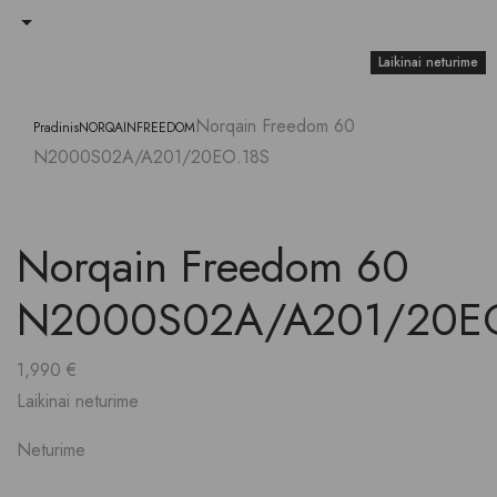
Laikinai neturime
Laikinai neturime
Norqain Freedom 60
Pradinis
NORQAIN
FREEDOM
N2000S02A/A201/20EO.18S
Norqain Freedom 60
N2000S02A/A201/20EO
1,990
€
Laikinai neturime
Neturime