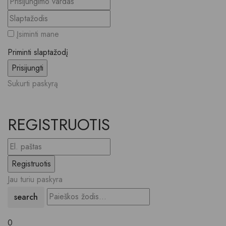
Įsiminti mane
Priminti slaptažodį
Sukurti paskyrą
REGISTRUOTIS
Jau turiu paskyra
search
0