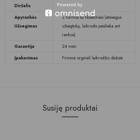
Dirželis
Apyrankės
Z formos su fiksatoriais (atsisegus
Užsegimas
užsegtuką, laikrodis pasilieka ant
rankos)
Garantija
24 mėn.
Įpakavimas
Firminė orginali laikrodžio dėžutė
Susiję produktai