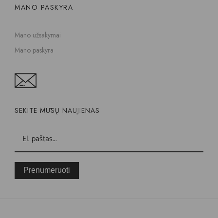
MANO PASKYRA
Mano užsakymai
Mano paskyra
SEKITE MŪSŲ NAUJIENAS
Prenumeruoti