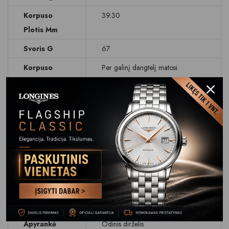
Korpuso
39.30
Plotis Mm
Svoris G
67
Korpuso
Per galinį dangtelį matosi
Ypatybės
laikrodžio mechanizmas
Ciferblatas
Rodyklinis, sekundinė
Ciferblato
Baltas
Spalva
Data
Dienos rodymas
Stikliukas
Safyrinis
Atsparumas
WR 30M (3 BAR)
Vandeniui
Apyrankė
Odinis dirželis