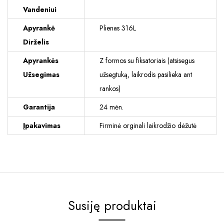
Vandeniui
Apyrankė
Plienas 316L
Dirželis
Apyrankės
Z formos su fiksatoriais (atsisegus
Užsegimas
užsegtuką, laikrodis pasilieka ant
rankos)
Garantija
24 mėn.
Įpakavimas
Firminė orginali laikrodžio dėžutė
Susiję produktai