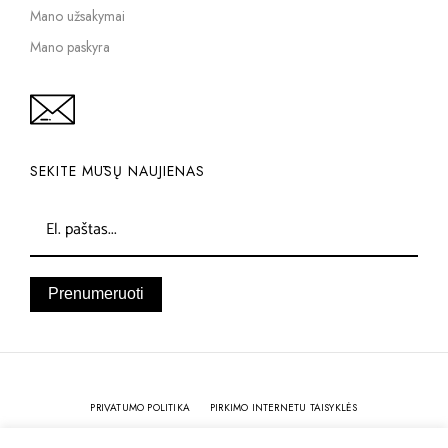
Mano užsakymai
Mano paskyra
SEKITE MŪSŲ NAUJIENAS
Prenumeruoti
PRIVATUMO POLITIKA
PIRKIMO INTERNETU TAISYKLĖS
KOKYBĖ IR GARANTIJA