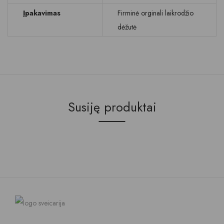
Įpakavimas
Firminė orginali laikrodžio
dėžutė
Susiję produktai