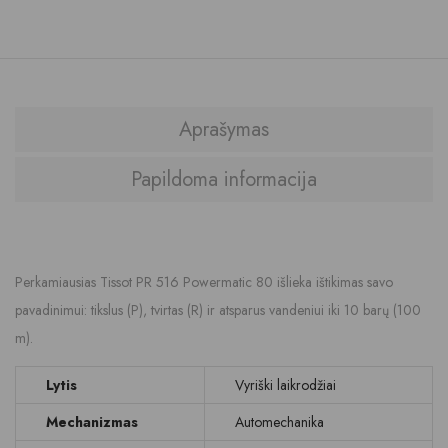
Aprašymas
Papildoma informacija
Perkamiausias Tissot PR 516 Powermatic 80 išlieka ištikimas savo
pavadinimui: tikslus (P), tvirtas (R) ir atsparus vandeniui iki 10 barų (100
m).
Lytis
Vyriški laikrodžiai
Mechanizmas
Automechanika