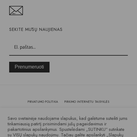
SEKITE MŪSŲ NAUJIENAS
Prenumeruoti
PRIVATUMO POLITIKA
PIRKIMO INTERNETU TAISYKLĖS
KOKYBĖ IR GARANTIJA
Savo svetainėje naudojame slapukus, kad galėtume suteikti jums
tinkamiausią patirtį prisimindami jūsų pageidavimus ir
pakartotinius apsilankymus. Spustelėdami „SUTINKU“ sutinkate
© 2007 – 2025 Visos teisės saugomos
su VISŲ slapukų naudojimu. Tačiau galite apsilankyti „Slapukų