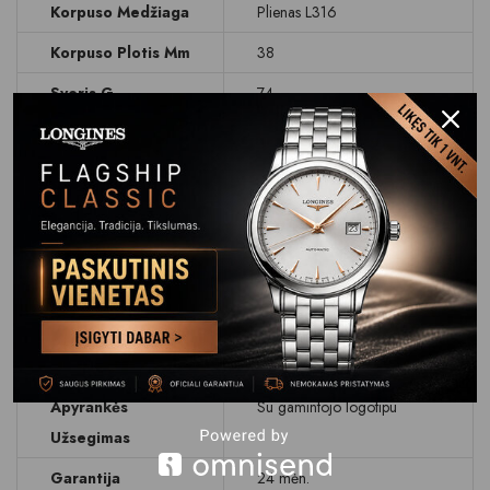
Korpuso Medžiaga
Plienas L316
Korpuso Plotis Mm
38
Svoris G
74
Ciferblatas
Rodyklinis, chronografas
Ciferblato Spalva
Mėlynas
Stikliukas
Safyrinis
Data
Dienos rodymas
Atsparumas
WR 100 M (10 BAR)
Vandeniui
Apyrankė Dirželis
Odinis dirželis
Apyrankės
Su gamintojo logotipu
Užsegimas
Garantija
24 mėn.