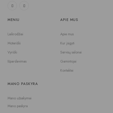
MENIU
APIE MUS
Laikrodžiai
Apie mus
Moteriški
Kur įsigyti
Vyriški
Servisų salonai
Išpardavimas
Gamintojai
Kontaktai
MANO PASKYRA
Mano užsakymai
Mano paskyra