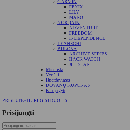
GARMIN
FENIX
LILY
MARQ
NORQAIN
ADVENTURE
FREEDOM
INDEPENDENCE
LEANSCHI
BULOVA
ARCHIVE SERIES
HACK WATCH
JET STAR
Moteriški
Vyriški
Išpardavimas
DOVANŲ KUPONAS
Kur įsigyti
PRISIJUNGTI / REGISTRUOTIS
Prisijungti