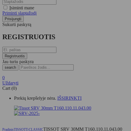
Įsiminti mane
Priminti slaptažodį
Sukurti paskyrą
REGISTRUOTIS
Jau turiu paskyra
search
0
Uždaryti
Cart (0)
Prekių krepšelyje nėra.
IŠSIRINKTI
TISSOT SRV 30MM T160.110.11.043.00
Pradinis
TISSOT
T-CLASSIC