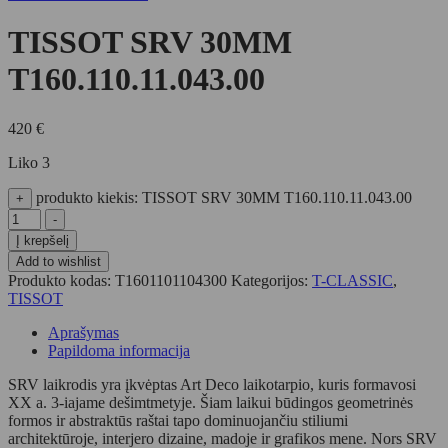
TISSOT SRV 30MM
T160.110.11.043.00
420
€
Liko 3
produkto kiekis: TISSOT SRV 30MM T160.110.11.043.00
+
-
Į krepšelį
Add to wishlist
Produkto kodas:
T1601101104300
Kategorijos:
T-CLASSIC
,
TISSOT
Aprašymas
Papildoma informacija
SRV laikrodis yra įkvėptas Art Deco laikotarpio, kuris formavosi
XX a. 3-iajame dešimtmetyje. Šiam laikui būdingos geometrinės
formos ir abstraktūs raštai tapo dominuojančiu stiliumi
architektūroje, interjero dizaine, madoje ir grafikos mene. Nors SRV