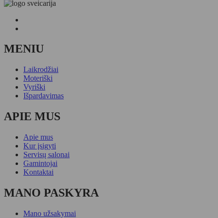
MENIU
Laikrodžiai
Moteriški
Vyriški
Išpardavimas
APIE MUS
Apie mus
Kur įsigyti
Servisų salonai
Gamintojai
Kontaktai
MANO PASKYRA
Mano užsakymai