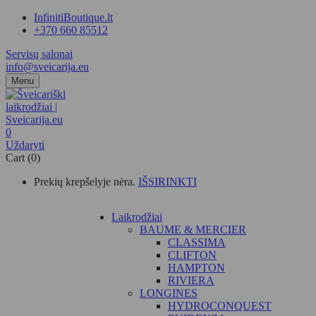
InfinitiBoutique.lt
+370 660 85512
Servisų salonai
info@sveicarija.eu
Menu
0
Uždaryti
Cart (0)
Prekių krepšelyje nėra.
IŠSIRINKTI
Laikrodžiai
BAUME & MERCIER
CLASSIMA
CLIFTON
HAMPTON
RIVIERA
LONGINES
HYDROCONQUEST