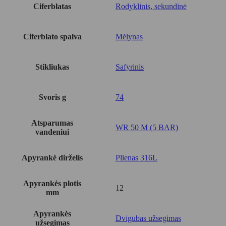
Ciferblatas
Rodyklinis, sekundinė
Ciferblato spalva
Mėlynas
Stikliukas
Safyrinis
Svoris g
74
Atsparumas
WR 50 M (5 BAR)
vandeniui
Apyrankė dirželis
Plienas 316L
Apyrankės plotis
12
mm
Apyrankės
Dvigubas užsegimas
užsegimas