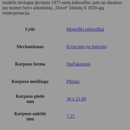
modelis tiesiogiai įkvėptas 1975 metų laikrodžio, pats tas dizainas
jau tuomet buvo ankstesnių „Tissot“ kūrinių iš 1920-ųjų
reinterpretacija.
Lytis
Moteriški laikrodžiai
Mechanizmas
Kvarcinis (su baterija)
Korpuso forma
Stačiakampis
Korpuso medžiaga
Plienas
Korpuso plotis
30 x 21.80
mm
Korpuso aukštis
7.25
mm