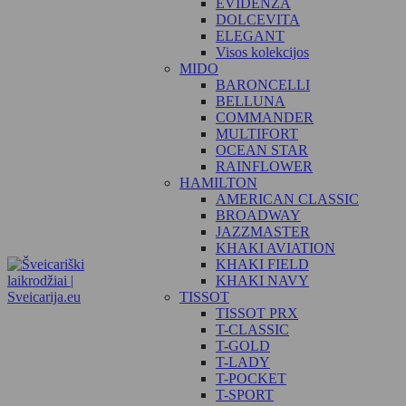
EVIDENZA
DOLCEVITA
ELEGANT
Visos kolekcijos
MIDO
BARONCELLI
BELLUNA
COMMANDER
MULTIFORT
OCEAN STAR
RAINFLOWER
HAMILTON
AMERICAN CLASSIC
BROADWAY
JAZZMASTER
KHAKI AVIATION
KHAKI FIELD
KHAKI NAVY
TISSOT
TISSOT PRX
T-CLASSIC
T-GOLD
T-LADY
T-POCKET
T-SPORT