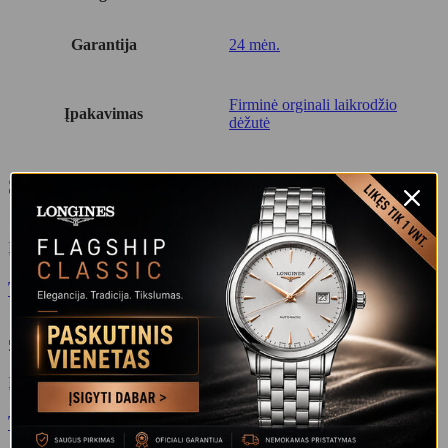
Garantija
24 mėn.
Firminė orginali laikrodžio
Įpakavimas
dėžutė
Susiję produktai
Į krepšelį
Quick View
Add to wishlist
TISSOT EVERYTIME T109.407.36.031.00
580
€
Į krepšelį
Quick View
Add to wishlist
TISSOT PRC 200 T114.417.11.047.00