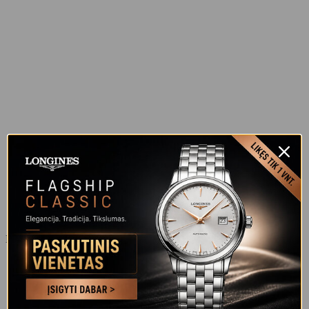
Numatytas
Rikiuoti pagal populiarumą
Rikiuoti nuo naujausių
Rikiuoti pagal kainą (min → maks)
Rikiuoti pagal kainą (maks → min)