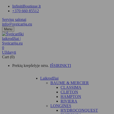
InfinitiBoutique.lt
+370 660 85512
Servisų salonai
info@sveicarija.eu
Menu
0
Uždaryti
Cart (0)
Prekių krepšelyje nėra.
IŠSIRINKTI
Laikrodžiai
BAUME & MERCIER
CLASSIMA
CLIFTON
HAMPTON
RIVIERA
LONGINES
HYDROCONQUEST