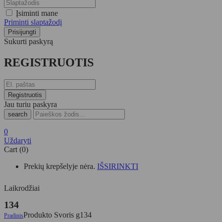
Įsiminti mane
Priminti slaptažodį
Sukurti paskyrą
REGISTRUOTIS
Jau turiu paskyra
search
0
Uždaryti
Cart (0)
Prekių krepšelyje nėra.
IŠSIRINKTI
Laikrodžiai
134
Produkto Svoris g
134
Pradinis