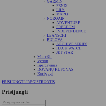
GARMIN
FENIX
LILY
MARQ
NORQAIN
ADVENTURE
FREEDOM
INDEPENDENCE
LEANSCHI
BULOVA
ARCHIVE SERIES
HACK WATCH
JET STAR
Moteriški
Vyriški
Išpardavimas
DOVANŲ KUPONAS
Kur įsigyti
PRISIJUNGTI / REGISTRUOTIS
Prisijungti