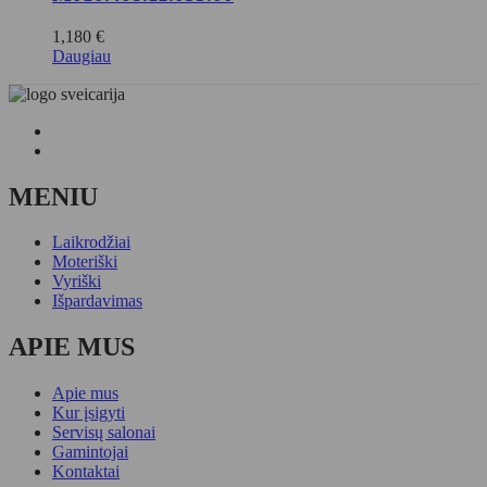
1,180
€
Daugiau
MENIU
Laikrodžiai
Moteriški
Vyriški
Išpardavimas
APIE MUS
Apie mus
Kur įsigyti
Servisų salonai
Gamintojai
Kontaktai