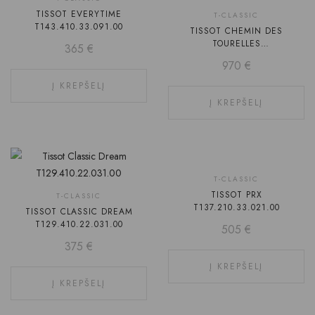
TISSOT EVERYTIME
T-CLASSIC
T143.410.33.091.00
TISSOT CHEMIN DES
TOURELLES
365
€
T139.807.22.038.00
970
€
Į KREPŠELĮ
Į KREPŠELĮ
T-CLASSIC
TISSOT PRX
T-CLASSIC
T137.210.33.021.00
TISSOT CLASSIC DREAM
T129.410.22.031.00
505
€
375
€
Į KREPŠELĮ
Į KREPŠELĮ