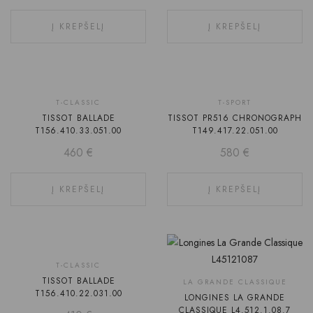
Į KREPŠELĮ
Į KREPŠELĮ
T-CLASSIC
T-SPORT
TISSOT BALLADE
TISSOT PR516 CHRONOGRAPH
T156.410.33.051.00
T149.417.22.051.00
460
€
580
€
Į KREPŠELĮ
Į KREPŠELĮ
T-CLASSIC
TISSOT BALLADE
LA GRANDE CLASSIQUE
T156.410.22.031.00
LONGINES LA GRANDE
CLASSIQUE L4.512.1.08.7