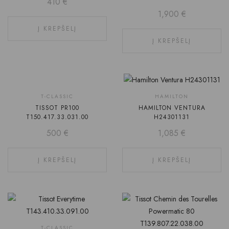
410
€
1,900
€
Į KREPŠELĮ
Į KREPŠELĮ
T-CLASSIC
HAMILTON
TISSOT PR100
HAMILTON VENTURA
T150.417.33.031.00
H24301131
500
€
1,085
€
Į KREPŠELĮ
Į KREPŠELĮ
T-CLASSIC