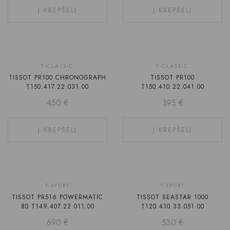
Į KREPŠELĮ
Į KREPŠELĮ
T-CLASSIC
T-CLASSIC
TISSOT PR100 CHRONOGRAPH
TISSOT PR100
T150.417.22.031.00
T150.410.22.041.00
450
€
395
€
Į KREPŠELĮ
Į KREPŠELĮ
T-SPORT
T-SPORT
TISSOT PR516 POWERMATIC
TISSOT SEASTAR 1000
80 T149.407.22.011.00
T120.410.33.051.00
690
€
530
€