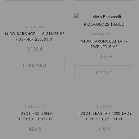
BARONCELLI
MIDO BARONCELLI SIGNATURE
BARONCELLI
M037.407.22.031.01
MIDO BARONCELLI LADY
TWENTY FIVE
1,125
€
M039.007.22.106.00
1,125
€
Į KREPŠELĮ
Į KREPŠELĮ
T-CLASSIC
T-SPORT
TISSOT PRX 25MM
TISSOT SEASTAR 1000 LADY
T137.010.33.021.00
T120.210.22.111.00
425
€
510
€