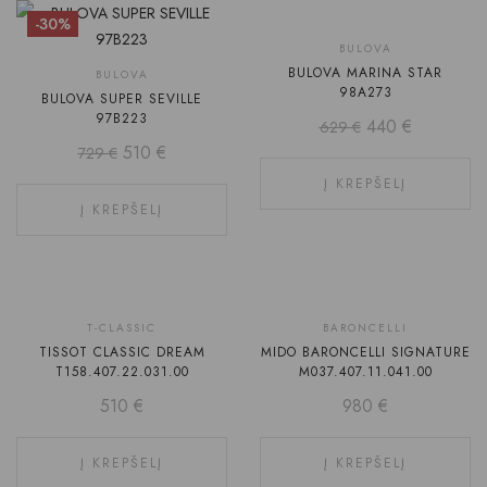
-30%
-30%
BULOVA
BULOVA MARINA STAR
BULOVA
98A273
BULOVA SUPER SEVILLE
97B223
440
€
629
€
510
€
729
€
Į KREPŠELĮ
Į KREPŠELĮ
T-CLASSIC
BARONCELLI
TISSOT CLASSIC DREAM
MIDO BARONCELLI SIGNATURE
T158.407.22.031.00
M037.407.11.041.00
510
€
980
€
Į KREPŠELĮ
Į KREPŠELĮ