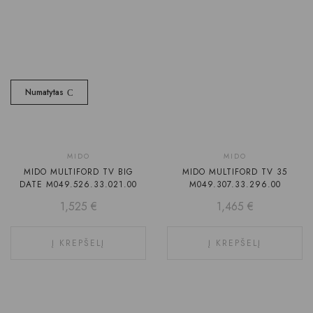
Numatytas
MIDO
MIDO
MIDO MULTIFORD TV BIG
MIDO MULTIFORD TV 35
DATE M049.526.33.021.00
M049.307.33.296.00
1,525
€
1,465
€
Į KREPŠELĮ
Į KREPŠELĮ