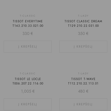
T-CLASSIC
T-LADY
TISSOT EVERYTIME
TISSOT CLASSIC DREAM
T143.210.33.021.00
T129.210.22.031.00
330
€
350
€
Į KREPŠELĮ
Į KREPŠELĮ
T-CLASSIC
T-LADY
TISSOT LE LOCLE
TISSOT T-WAVE
T006.207.22.116.00
T112.210.22.113.01
1,005
€
480
€
Į KREPŠELĮ
Į KREPŠELĮ