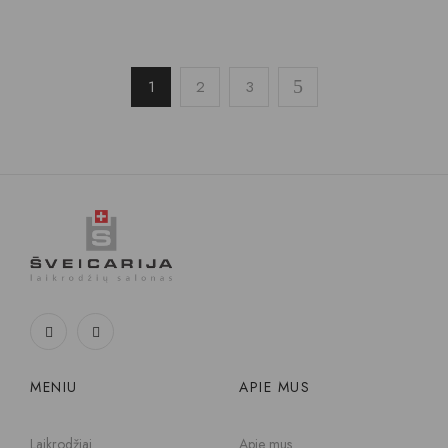
1
2
3
MENIU
APIE MUS
Laikrodžiai
Apie mus