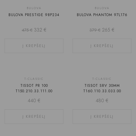
-30%
-30%
BULOVA
BULOVA
BULOVA PRESTIGE 98P234
BULOVA PHANTOM 97L176
332
€
265
€
475
€
379
€
Į KREPŠELĮ
Į KREPŠELĮ
T-CLASSIC
T-CLASSIC
TISSOT PR 100
TISSOT SRV 30MM
T150.210.33.111.00
T160.110.33.033.00
440
€
480
€
Į KREPŠELĮ
Į KREPŠELĮ