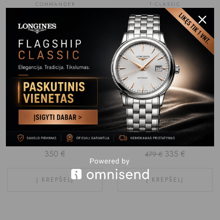
COMMANDER
T-CLASSIC
MIDO COMMANDER DATODAY
TISSOT PRX 25MM
M021.430.33.091.00
T137.010.33.506.00
1,160
€
530
€
Į KREPŠELĮ
Į KREPŠELĮ
-30%
T-LADY
BULOVA
TISSOT CLASSIC DREAM
BULOVA SUTTON 98A308
T129.210.33.263.00
350
€
335
€
479
€
Į KREPŠELĮ
Į KREPŠELĮ