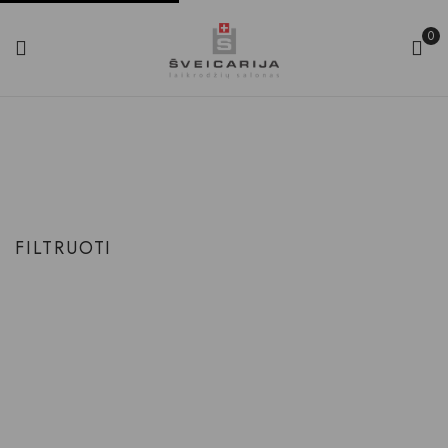
0
Plienas/ PVD Danga
Produkto Apyrankė dirželis
Plienas/ PVD danga
Pradinis
FILTRUOTI