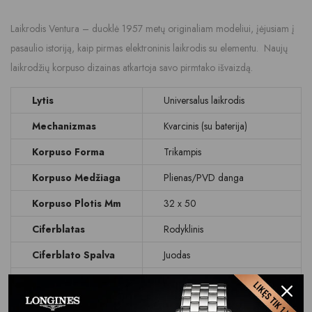
Laikrodis Ventura – duoklė 1957 metų originaliam modeliui, įėjusiam į
pasaulio istoriją, kaip pirmas elektroninis laikrodis su elementu. Naujų
laikrodžių korpuso dizainas atkartoja savo pirmtako išvaizdą.
Lytis
Universalus laikrodis
Mechanizmas
Kvarcinis (su baterija)
Korpuso Forma
Trikampis
Korpuso Medžiaga
Plienas/PVD danga
Korpuso Plotis Mm
32 x 50
Ciferblatas
Rodyklinis
Ciferblato Spalva
Juodas
Stikliukas
Mineralinis
Atsparumas
WR 50 M (5 BAR)