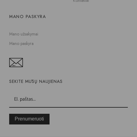
Kontaktai
MANO PASKYRA
Mano užsakymai
Mano paskyra
SEKITE MŪSŲ NAUJIENAS
Prenumeruoti