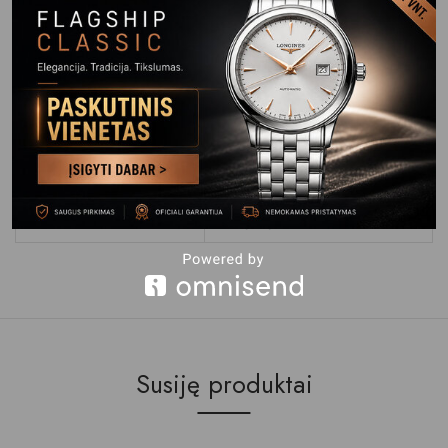
Vandeniui
Apyrankė Dirželis
Plienas/ PVD danga
Apyrankės
Su gamintojo logotipu
Užsegimas
Garantija
24 mėn.
Įpakavimas
Firminė orginali laikrodžio
dėžutė
Susiję produktai