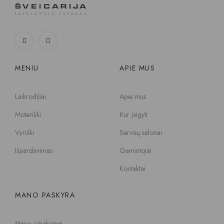
MENIU
APIE MUS
Laikrodžiai
Apie mus
Moteriški
Kur įsigyti
Vyriški
Servisų salonai
Išpardavimas
Gamintojai
Kontaktai
MANO PASKYRA
Mano užsakymai