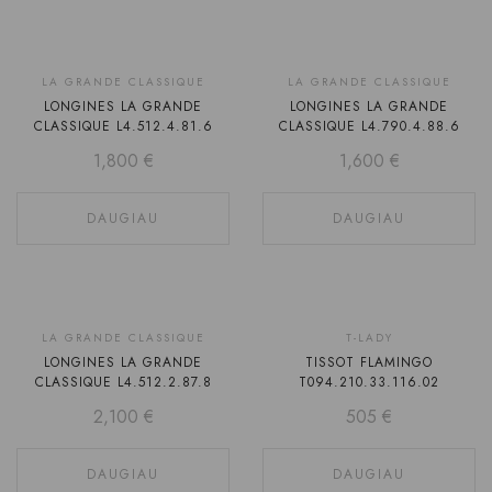
LA GRANDE CLASSIQUE
Laikinai
LA GRANDE CLASSIQUE
Laikinai
LONGINES LA GRANDE
LONGINES LA GRANDE
neturime
neturime
CLASSIQUE L4.512.4.81.6
CLASSIQUE L4.790.4.88.6
1,800
€
1,600
€
DAUGIAU
DAUGIAU
LA GRANDE CLASSIQUE
Laikinai
Laikinai
T-LADY
LONGINES LA GRANDE
TISSOT FLAMINGO
neturime
neturime
CLASSIQUE L4.512.2.87.8
T094.210.33.116.02
2,100
€
505
€
DAUGIAU
DAUGIAU