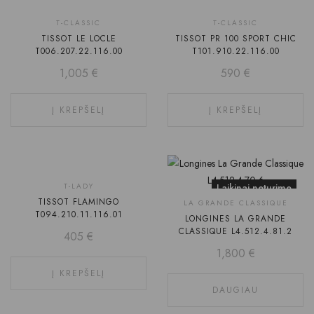
T-CLASSIC
T-CLASSIC
TISSOT LE LOCLE
TISSOT PR 100 SPORT CHIC
T006.207.22.116.00
T101.910.22.116.00
1,005
€
590
€
Į KREPŠELĮ
Į KREPŠELĮ
T-LADY
Laikinai neturime
TISSOT FLAMINGO
LA GRANDE CLASSIQUE
T094.210.11.116.01
LONGINES LA GRANDE
CLASSIQUE L4.512.4.81.2
405
€
1,800
€
Į KREPŠELĮ
DAUGIAU