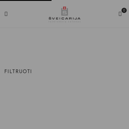
0
Perlamutras/ 12vnt. Deimantų
Produkto Ciferblato spalva
Perlamutras/ 12vnt. deimantų
Pradinis
FILTRUOTI