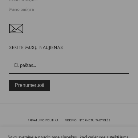
Mano paskyra
SEKITE MŪSŲ NAUJIENAS
Prenumeruoti
PRIVATUMO POLITIKA
PIRKIMO INTERNETU TAISYKLĖS
KOKYBĖ IR GARANTIJA
Savo svetainėje naudojame slapukus, kad galėtume suteikti jums