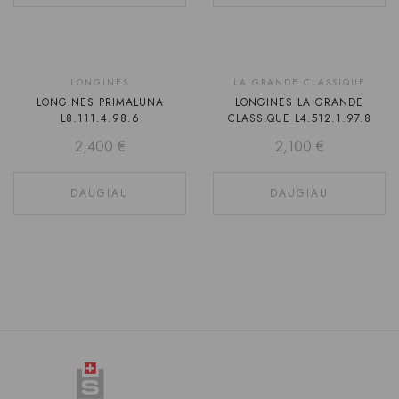
Laikinai
LONGINES
LA GRANDE CLASSIQUE
Laikinai
LONGINES PRIMALUNA
LONGINES LA GRANDE
neturime
neturime
L8.111.4.98.6
CLASSIQUE L4.512.1.97.8
2,400
€
2,100
€
DAUGIAU
DAUGIAU