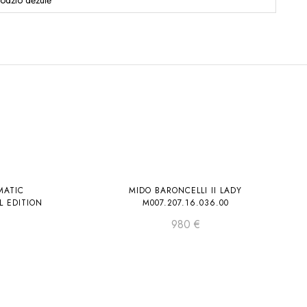
krodžio dėžutė
ai neturime
Laikinai neturime
MATIC
MIDO BARONCELLI II LADY
L EDITION
M007.207.16.036.00
980
€