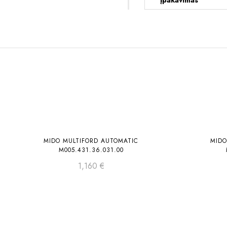
Įpakavimas
Laikinai neturime
MIDO MULTIFORD AUTOMATIC
MIDO
M005.431.36.031.00
1,160
€