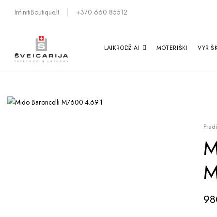
InfinitiBoutique.lt
+370 660 85512
LAIKRODŽIAI
MOTERIŠKI
VYRIŠK
Pradi
M
M
9