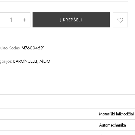
Į KREPŠELĮ
ukto Kodas:
M76004691
gorijos:
BARONCELLI
,
MIDO
Moteriški laikrodžiai
Automechanika