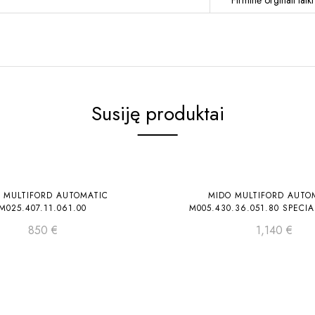
Firminė orginali lai
Susiję produktai
Laikinai neturime
Laikin
 MULTIFORD AUTOMATIC
MIDO MULTIFORD AUTO
M025.407.11.061.00
M005.430.36.051.80 SPECIA
850
€
1,140
€