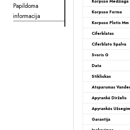
Korpuso Medžiaga
Papildoma
Korpuso Forma
informacija
Korpuso Plotis Mm
Ciferblatas
Ciferblato Spalva
Svoris G
Data
Stikliukas
Atsparumas Vanden
Apyrankė Dirželis
Apyrankės Užsegi
Garantija