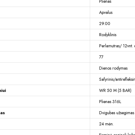
Plienas
Apvalus
29.00
Rodyklinis
Perlamutras/ 12vnt.
77
Dienos rodymas
Safyrinis/antirefleksin
iui
WR 50 M (5 BAR)
Plienas 316L
mas
Dvigubas užsegimas
24 mėn.