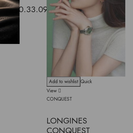
0
1.430.33.091.00
€
elį
Add to wishlist
Quick
View
CONQUEST
LONGINES
CONQUEST