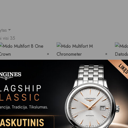
ytas
 visi 35
Add to wishlist
Quick
Add to wishlist
Quick
Add t
View
View
View
MIDO
MIDO
COM
MIDO
MIDO
MI
MULTIFORD 8
MULTIFORT M
CO
ONE CROWN
CHRONOMETER
DA