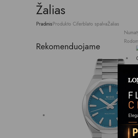
Žalias
Pradinis
Produkto Ciferblato spalva
Žalias
Numat
Rodomi
Rekomenduojame