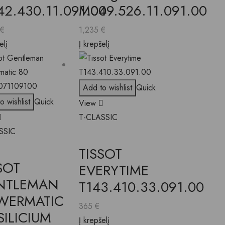
2.430.11.091.00
M049.526.11.091.00
€
1,235
€
elį
Į krepšelį
Add to wishlist
Quick
o wishlist
Quick
View
T-CLASSIC
SSIC
TISSOT
SOT
EVERYTIME
NTLEMAN
T143.410.33.091.00
WERMATIC
365
€
SILICIUM
Į krepšelį