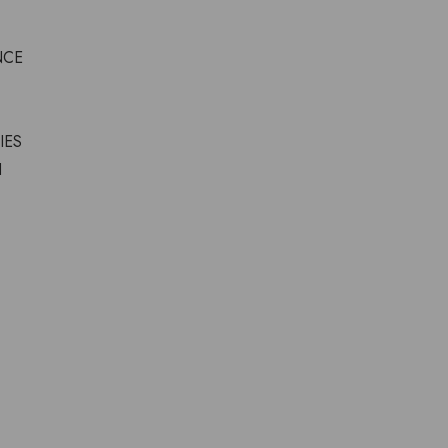
NCE
IES
H