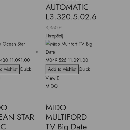
AUTOMATIC
L3.320.5.02.6
3,350
€
Į krepšelį
o wishlist
Quick
Add to wishlist
Quick
View
MIDO
DO
MIDO
EAN STAR
MULTIFORD
0C
TV Big Date