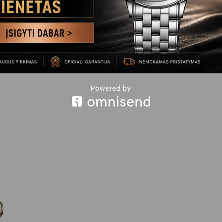
M055.507.17.091.00
M038.431.11.097.0
M02
910
€
1,390
€
1,160
Į krepšelį
Į krepšelį
Į krepš