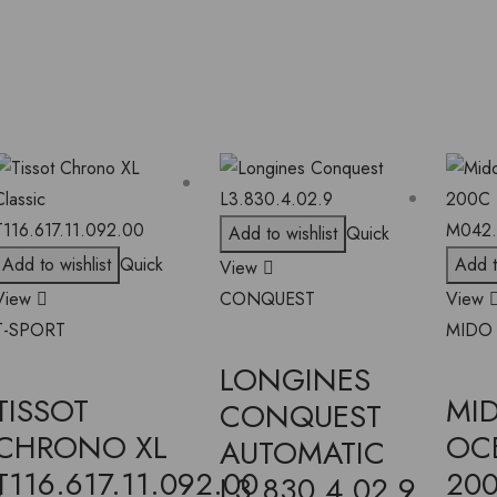
Add to wishlist
Quick
Add to wishlist
Quick
Add t
View
View
CONQUEST
View
T-SPORT
MIDO
LONGINES
TISSOT
MI
CONQUEST
CHRONO XL
OC
AUTOMATIC
T116.617.11.092.00
20
L3.830.4.02.9