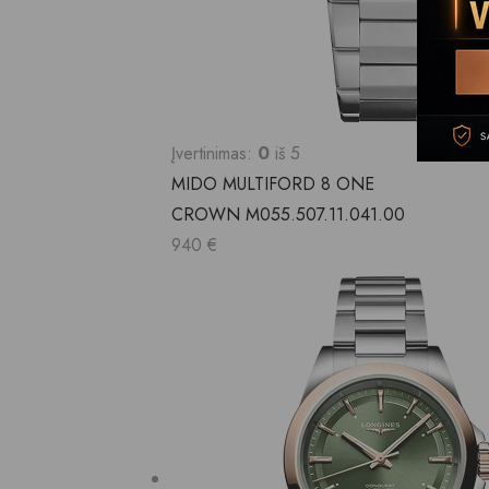
Įvertinimas:
0
iš 5
MIDO MULTIFORD 8 ONE
CROWN M055.507.11.041.00
940
€