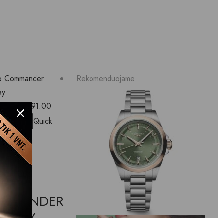
Rekomenduojame
o wishlist
Quick
MANDER
DO
MMANDER
TODAY