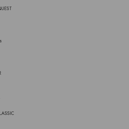
UEST
s
R
R
LASSIC