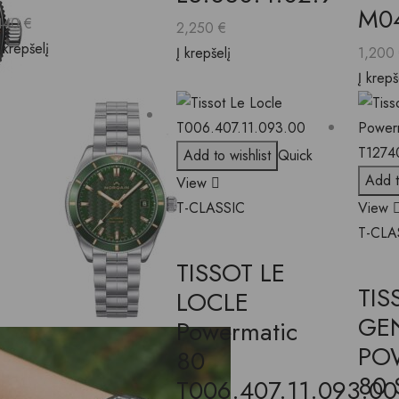
M04
440
€
2,250
€
Į krepšelį
Į krepšelį
1,200
Į krepš
Add to wishlist
Quick
Add t
View
T-CLASSIC
View
T-CLA
TISSOT LE
TIS
LOCLE
GE
Powermatic
PO
80
80 
T006.407.11.093.00