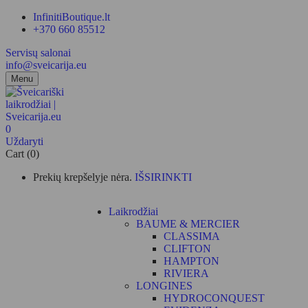
InfinitiBoutique.lt
+370 660 85512
Servisų salonai
info@sveicarija.eu
Menu
0
Uždaryti
Cart (0)
Prekių krepšelyje nėra.
IŠSIRINKTI
Laikrodžiai
BAUME & MERCIER
CLASSIMA
CLIFTON
HAMPTON
RIVIERA
LONGINES
HYDROCONQUEST