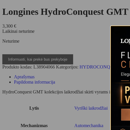
Longines HydroConquest GMT L
3,300
€
Laikinai neturime
Neturime
Produkto kodas:
L38904066
Kategorijos:
HYDROCONQUEST
,
L
Aprašymas
Papildoma informacija
HydroConquest GMT kolekcijos laikrodžiai skirti vyrams ir moterims, 
Lytis
Vyriški laikrodžiai
Mechanizmas
Automechanika