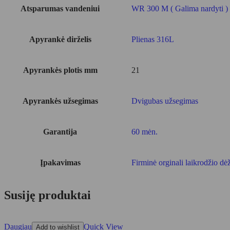
Atsparumas vandeniui
WR 300 M ( Galima nardyti )
Apyrankė dirželis
Plienas 316L
Apyrankės plotis mm
21
Apyrankės užsegimas
Dvigubas užsegimas
Garantija
60 mėn.
Įpakavimas
Firminė orginali laikrodžio dė
Susiję produktai
Daugiau
Quick View
Add to wishlist