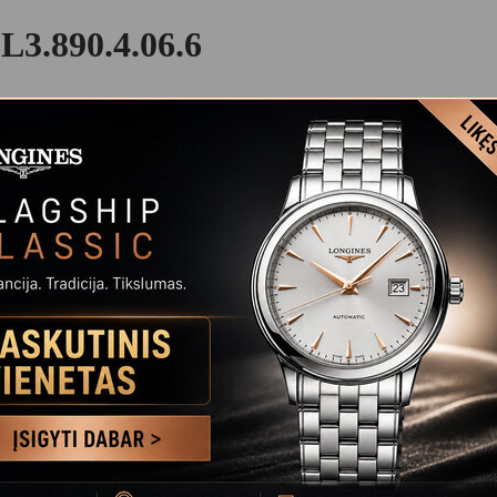
3.890.4.06.6
ONGINES
kuriems reikia papildomų funkcijų ir elegancijos.