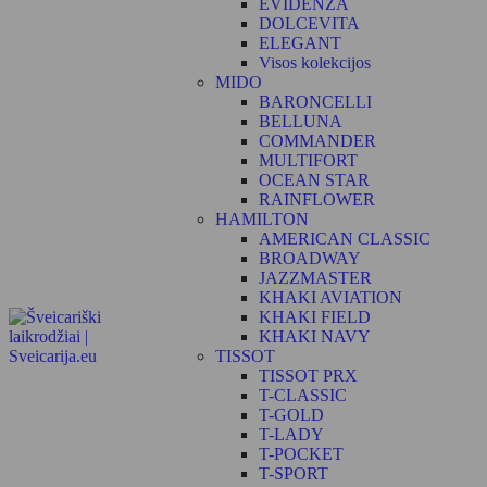
EVIDENZA
DOLCEVITA
ELEGANT
Visos kolekcijos
MIDO
BARONCELLI
BELLUNA
COMMANDER
MULTIFORT
OCEAN STAR
RAINFLOWER
HAMILTON
AMERICAN CLASSIC
BROADWAY
JAZZMASTER
KHAKI AVIATION
KHAKI FIELD
KHAKI NAVY
TISSOT
TISSOT PRX
T-CLASSIC
T-GOLD
T-LADY
T-POCKET
T-SPORT