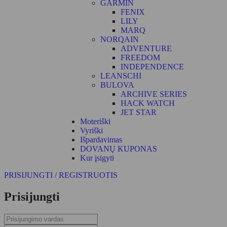
GARMIN
FENIX
LILY
MARQ
NORQAIN
ADVENTURE
FREEDOM
INDEPENDENCE
LEANSCHI
BULOVA
ARCHIVE SERIES
HACK WATCH
JET STAR
Moteriški
Vyriški
Išpardavimas
DOVANŲ KUPONAS
Kur įsigyti
PRISIJUNGTI / REGISTRUOTIS
Prisijungti