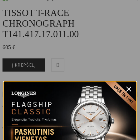
TISSOT T-RACE
CHRONOGRAPH
T141.417.17.011.00
605
€
Į KREPŠELĮ
TISSOT T-RACE
CHRONOGRAPH
T141.417.37.051.00