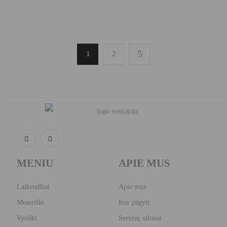
1
2
MENIU
APIE MUS
Laikrodžiai
Apie mus
Moteriški
Kur įsigyti
Vyriški
Servisų salonai