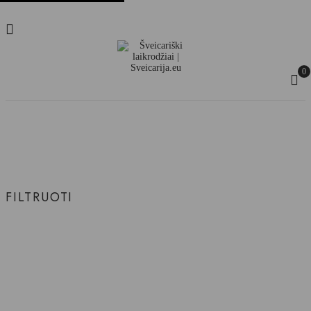
0
T-SPORT
T-SPORT
Pradinis
TISSOT
FILTRUOTI