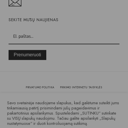
SEKITE MŪSŲ NAUJIENAS
Prenumeruoti
PRIVATUMO POLITIKA
PIRKIMO INTERNETU TAISYKLĖS
KOKYBĖ IR GARANTIJA
Savo svetainėje naudojame slapukus, kad galėtume suteikti jums
tinkamiausią patirtį prisimindami jūsų pageidavimus ir
pakartotinius apsilankymus. Spustelėdami „SUTINKU“ sutinkate
© 2007 – 2025 Visos teisės saugomos
su VISŲ slapukų naudojimu. Tačiau galite apsilankyti „Slapukų
nustatymuose“ ir duoti kontroliuojamą sutikimą.