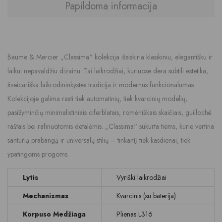
Papildoma informacija
Baume & Mercier
„Classima“ kolekcija išsiskiria klasikiniu, elegantišku ir
laikui nepavaldžiu dizainu. Tai laikrodžiai, kuriuose dera subtili estetika,
šveicariška laikrodininkystės tradicija ir modernus funkcionalumas.
Kolekcijoje galima rasti tiek automatinių, tiek kvarcinių modelių,
pasižyminčių minimalistiniais ciferblatais, romėniškais skaičiais, guilloché
raštais bei rafinuotomis detalėmis. „Classima“ sukurta tiems, kurie vertina
santūrią prabangą ir universalų stilių – tinkantį tiek kasdienai, tiek
ypatingoms progoms.
Lytis
Vyriški laikrodžiai
Mechanizmas
Kvarcinis (su baterija)
Korpuso Medžiaga
Plienas L316