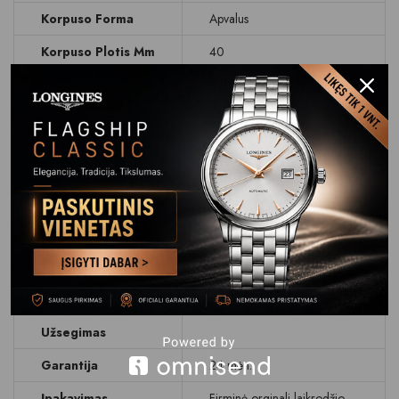
Korpuso Forma
Apvalus
Korpuso Plotis Mm
40
Ciferblatas
Rodyklinis
Ciferblato Spalva
Sidabrinis
Data
Dienos rodymas
Stikliukas
Safyrinis
Atsparumas
WR 50 M (5 BAR)
Vandeniui
Apyrankė Dirželis
Odinis dirželis
Apyrankės
Su gamintojo logotipu
Užsegimas
Garantija
24 mėn.
Įpakavimas
Firminė orginali laikrodžio