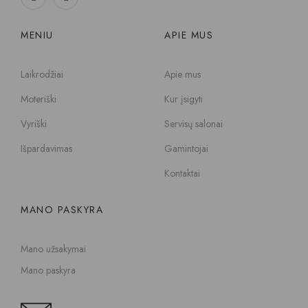
MENIU
APIE MUS
Laikrodžiai
Apie mus
Moteriški
Kur įsigyti
Vyriški
Servisų salonai
Išpardavimas
Gamintojai
Kontaktai
MANO PASKYRA
Mano užsakymai
Mano paskyra