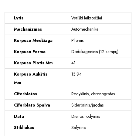
Lytis
Vyriški laikrodžiai
Mechanizmas
Automechanika
Korpuso Medžiaga
Plienas
Korpuso Forma
Dodekagoninis (12 kampų)
Korpuso Plotis Mm
41
Korpuso Aukštis
13.94
Mm
Ciferblatas
Rodyklinis, chronografas
Ciferblato Spalva
Sidarbrinis/juodas
Data
Dienos rodymas
Stikliukas
Safyrinis