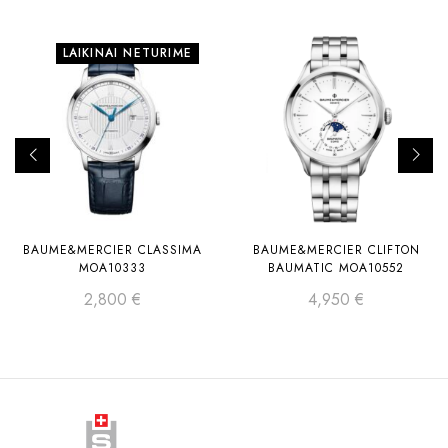
LAIKINAI NETURIME
BAUME&MERCIER CLASSIMA
BAUME&MERCIER CLIFTON
MOA10333
BAUMATIC MOA10552
2,800
€
4,950
€