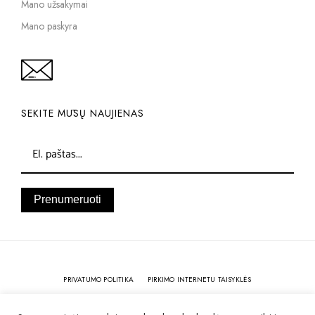
Mano užsakymai
Mano paskyra
SEKITE MŪSŲ NAUJIENAS
Prenumeruoti
PRIVATUMO POLITIKA
PIRKIMO INTERNETU TAISYKLĖS
KOKYBĖ IR GARANTIJA