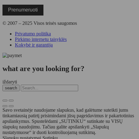
Prenumeruoti
© 2007 – 2025 Visos teisės saugomos
Privatumo politika
Pirkimo internetu taisyklės
Kokybė ir garantija
what are you looking for?
iždaryti
search
Savo svetainėje naudojame slapukus, kad galėtume suteikti jums
tinkamiausią patirtį prisimindami jūsų pageidavimus ir pakartotinius
apsilankymus. Spustelėdami „SUTINKU“ sutinkate su VISŲ
slapukų naudojimu. Tačiau galite apsilankyti „Slapukų
nustatymuose“ ir duoti kontroliuojamą sutikimą.
Slapukų nustatymai
Sutinku