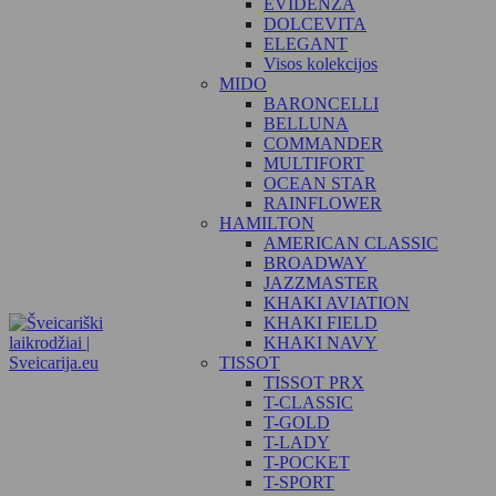
EVIDENZA
DOLCEVITA
ELEGANT
Visos kolekcijos
MIDO
BARONCELLI
BELLUNA
COMMANDER
MULTIFORT
OCEAN STAR
RAINFLOWER
HAMILTON
AMERICAN CLASSIC
BROADWAY
JAZZMASTER
KHAKI AVIATION
KHAKI FIELD
KHAKI NAVY
TISSOT
TISSOT PRX
T-CLASSIC
T-GOLD
T-LADY
T-POCKET
T-SPORT