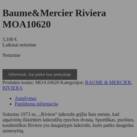
Baume&Mercier Riviera
MOA10620
3,100
€
Laikinai neturime
Neturime
Produkto kodas:
MOA10620
Kategorijos:
BAUME & MERCIER
,
RIVIERA
Aprašymas
Papildoma informacija
Sukurtas 1973 m., „Riviera“ laikrodis grįžta šiais metais, kad
atgaivintų išskirtinės laikrodžių epochos dvasią.
Sportiškas, puošnus,
kasdieniškas Riviera yra daugialypis laikrodis, kuris patiks daugeliui
asmenybių.