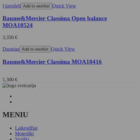
Į krepšelį
Quick View
Add to wishlist
Baume&Mercier Classima Open balance
MOA10524
3,350
€
Daugiau
Quick View
Add to wishlist
Baume&Mercier Classima MOA10416
1,300
€
MENIU
Laikrodžiai
Moteriški
Vyriški