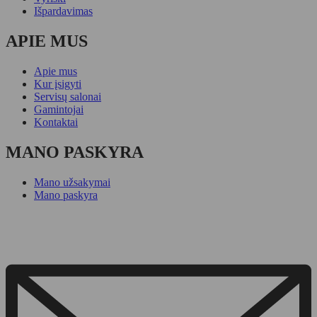
Išpardavimas
APIE MUS
Apie mus
Kur įsigyti
Servisų salonai
Gamintojai
Kontaktai
MANO PASKYRA
Mano užsakymai
Mano paskyra