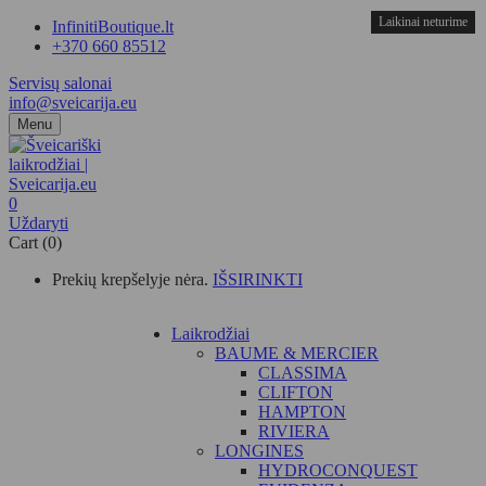
Laikinai neturime
Laikinai neturime
Laikinai neturime
InfinitiBoutique.lt
+370 660 85512
Servisų salonai
info@sveicarija.eu
Menu
0
Uždaryti
Cart (0)
Prekių krepšelyje nėra.
IŠSIRINKTI
Laikrodžiai
BAUME & MERCIER
CLASSIMA
CLIFTON
HAMPTON
RIVIERA
LONGINES
HYDROCONQUEST