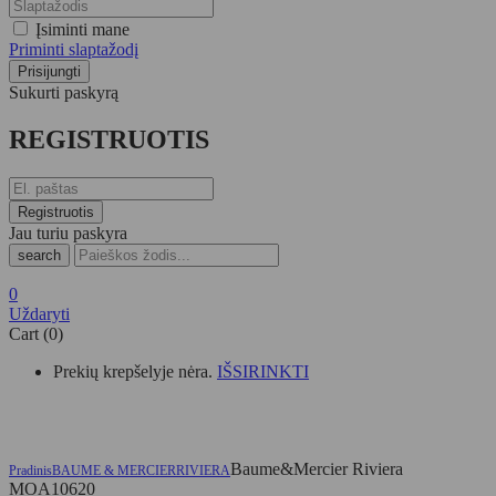
Įsiminti mane
Priminti slaptažodį
Sukurti paskyrą
REGISTRUOTIS
Jau turiu paskyra
search
0
Uždaryti
Cart (0)
Prekių krepšelyje nėra.
IŠSIRINKTI
Baume&Mercier Riviera
Pradinis
BAUME & MERCIER
RIVIERA
MOA10620