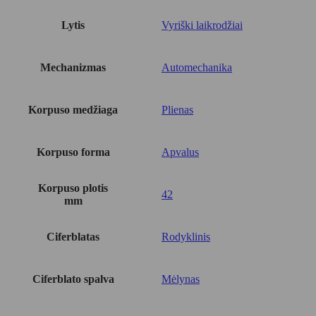
Lytis
Vyriški laikrodžiai
Mechanizmas
Automechanika
Korpuso medžiaga
Plienas
Korpuso forma
Apvalus
Korpuso plotis
42
mm
Ciferblatas
Rodyklinis
Ciferblato spalva
Mėlynas