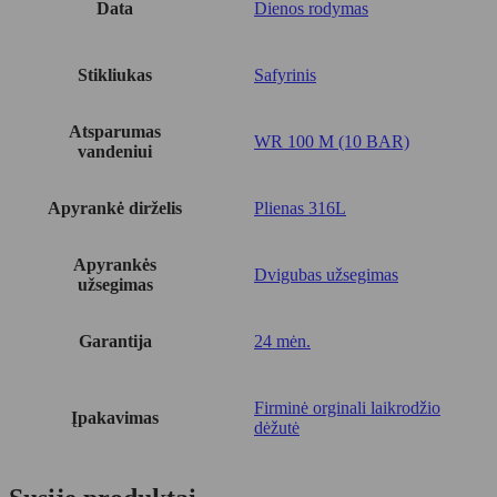
Data
Dienos rodymas
Stikliukas
Safyrinis
Atsparumas
WR 100 M (10 BAR)
vandeniui
Apyrankė dirželis
Plienas 316L
Apyrankės
Dvigubas užsegimas
užsegimas
Garantija
24 mėn.
Firminė orginali laikrodžio
Įpakavimas
dėžutė