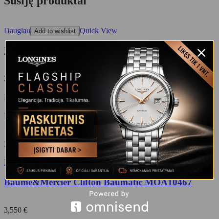
Susiję produktai
Daugiau
Quick View
Add to wishlist
Baume&Mercier Hampton MOA10474
2,450
€
Į krepšelį
Quick View
Add to wishlist
Baume&Mercier Clifton Baumatic MOA10468
3,700
€
Daugiau
Quick View
Add to wishlist
Baume&Mercier Clifton Baumatic MOA10467
3,550
€