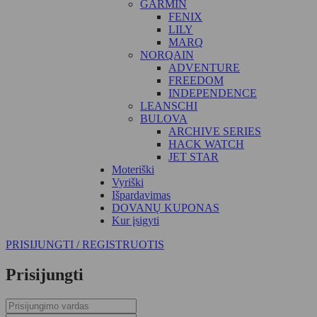
GARMIN
FENIX
LILY
MARQ
NORQAIN
ADVENTURE
FREEDOM
INDEPENDENCE
LEANSCHI
BULOVA
ARCHIVE SERIES
HACK WATCH
JET STAR
Moteriški
Vyriški
Išpardavimas
DOVANŲ KUPONAS
Kur įsigyti
PRISIJUNGTI / REGISTRUOTIS
Prisijungti