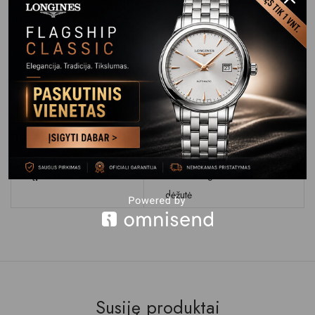
Stikliukas
Safyrinis
Atsparumas
WR 30M (3 BAR)
Vandeniui
Apyrankė Dirželis
Odinis dirželis
Apyrankės
Su gamintojo logotipu
Užsegimas
Garantija
24 mėn.
Įpakavimas
Firminė orginali laikrodžio
dėžutė
Susiję produktai