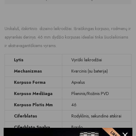
Unikalūs, išskirtinio dizaino laikrodžiai. Išraiškingas korpuso, rodmenų ir
apyrankės derinys. 46 mm dydžio korpusas idealiai tinka šiuolaikiniams
ir ekstravagantiškiems vyrams.
Lytis
Vyriški laikrodžiai
Mechanizmas
Kvarcinis (su baterija)
Korpuso Forma
Apvalus
Korpuso Medžiaga
Plieninis/Rožinis PVD
Korpuso Plotis Mm
46
Ciferblatas
Rodyklinis, sekundinė atskirai
Ciferblato Spalva
Bordo