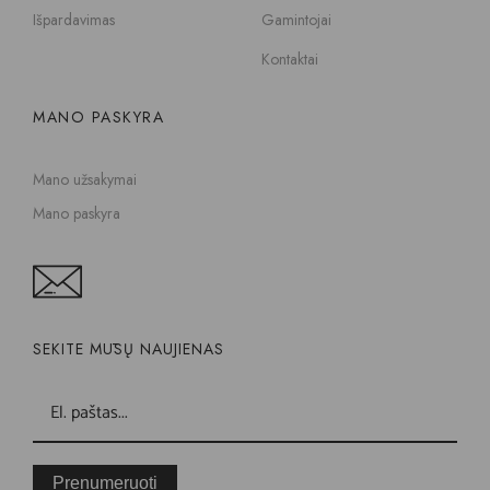
Išpardavimas
Gamintojai
Kontaktai
MANO PASKYRA
Mano užsakymai
Mano paskyra
SEKITE MŪSŲ NAUJIENAS
Prenumeruoti