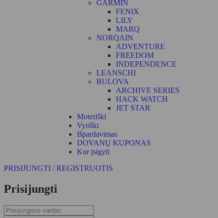
GARMIN
FENIX
LILY
MARQ
NORQAIN
ADVENTURE
FREEDOM
INDEPENDENCE
LEANSCHI
BULOVA
ARCHIVE SERIES
HACK WATCH
JET STAR
Moteriški
Vyriški
Išpardavimas
DOVANŲ KUPONAS
Kur įsigyti
PRISIJUNGTI / REGISTRUOTIS
Prisijungti