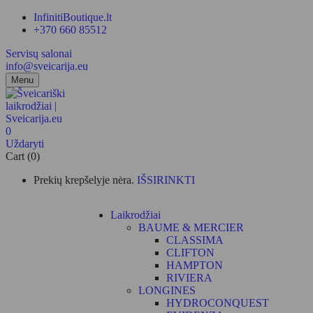
InfinitiBoutique.lt
+370 660 85512
Servisų salonai
info@sveicarija.eu
Menu
0
Uždaryti
Cart (0)
Prekių krepšelyje nėra.
IŠSIRINKTI
Laikrodžiai
BAUME & MERCIER
CLASSIMA
CLIFTON
HAMPTON
RIVIERA
LONGINES
HYDROCONQUEST