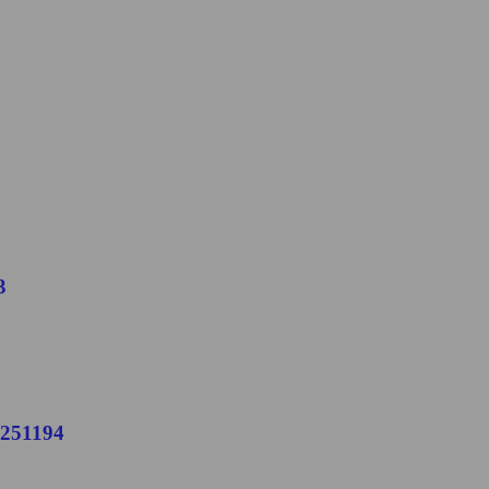
3
251194