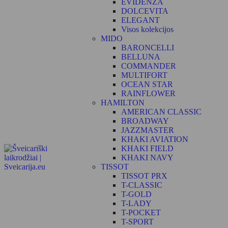
EVIDENZA
DOLCEVITA
ELEGANT
Visos kolekcijos
MIDO
BARONCELLI
BELLUNA
COMMANDER
MULTIFORT
OCEAN STAR
RAINFLOWER
HAMILTON
AMERICAN CLASSIC
BROADWAY
JAZZMASTER
KHAKI AVIATION
KHAKI FIELD
KHAKI NAVY
TISSOT
TISSOT PRX
T-CLASSIC
T-GOLD
T-LADY
T-POCKET
T-SPORT