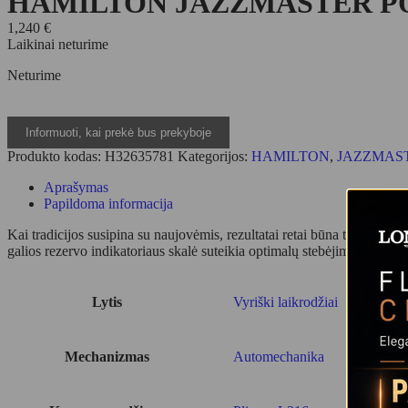
HAMILTON JAZZMASTER PO
1,240
€
Laikinai neturime
Neturime
Produkto kodas:
H32635781
Kategorijos:
HAMILTON
,
JAZZMAS
Aprašymas
Papildoma informacija
Kai tradicijos susipina su naujovėmis, rezultatai retai būna tokie h
galios rezervo indikatoriaus skalė suteikia optimalų stebėjimą.
Lytis
Vyriški laikrodžiai
Mechanizmas
Automechanika