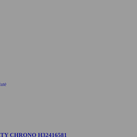
žutė
TY CHRONO H32416581