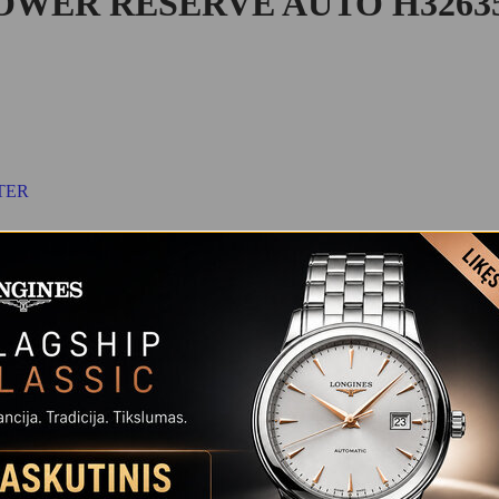
WER RESERVE AUTO H32635
TER
armoningi. Jazzmaster Power Reverve naudoja paprastą dizainą išorėje, 