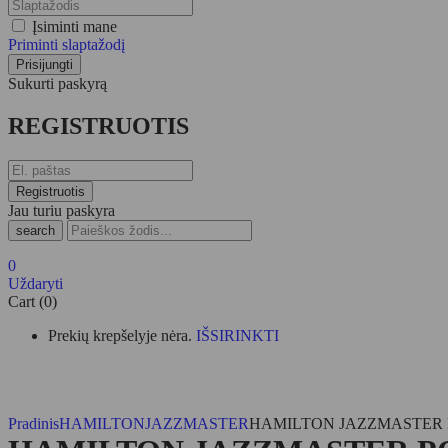
Įsiminti mane
Priminti slaptažodį
Sukurti paskyrą
REGISTRUOTIS
Jau turiu paskyra
search
0
Uždaryti
Cart (0)
Prekių krepšelyje nėra.
IŠSIRINKTI
Pradinis
HAMILTON
JAZZMASTER
HAMILTON JAZZMASTER 