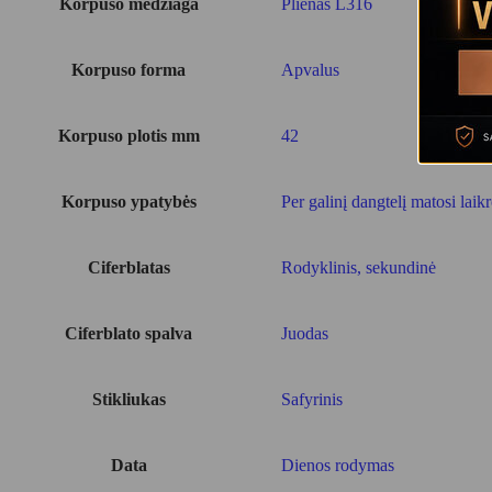
Korpuso medžiaga
Plienas L316
Korpuso forma
Apvalus
Korpuso plotis mm
42
Korpuso ypatybės
Per galinį dangtelį matosi la
Ciferblatas
Rodyklinis, sekundinė
Ciferblato spalva
Juodas
Stikliukas
Safyrinis
Data
Dienos rodymas