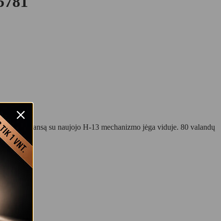
781
jog sukurų balansą su naujojo H-13 mechanizmo jėga viduje. 80 valandų