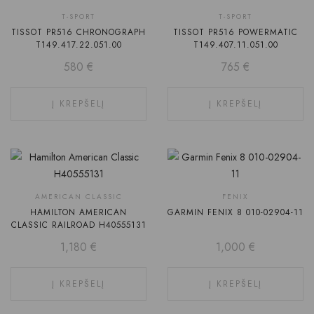
Rekomenduojame
T-SPORT
T-SPORT
TISSOT PR516 CHRONOGRAPH
TISSOT PR516 POWERMATIC
T149.417.22.051.00
T149.407.11.051.00
580
€
765
€
Į KREPŠELĮ
Į KREPŠELĮ
AMERICAN CLASSIC
FENIX
HAMILTON AMERICAN
GARMIN FENIX 8 010-02904-11
CLASSIC RAILROAD H40555131
1,180
€
1,000
€
Į KREPŠELĮ
Į KREPŠELĮ