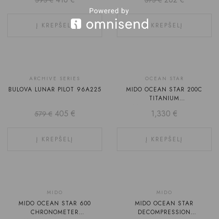
595
€
375
€
Į KREPŠELĮ
Į KREPŠELĮ
-30%
ARCHIVE SERIES
OCEAN STAR
BULOVA LUNAR PILOT 96A225
MIDO OCEAN STAR 200C
TITANIUM
M042.430.44.051.00
405
€
1,330
€
579
€
Į KREPŠELĮ
Į KREPŠELĮ
Rekomenduojame
MIDO
MIDO
MIDO OCEAN STAR 600
MIDO OCEAN STAR
CHRONOMETER
DECOMPRESSION