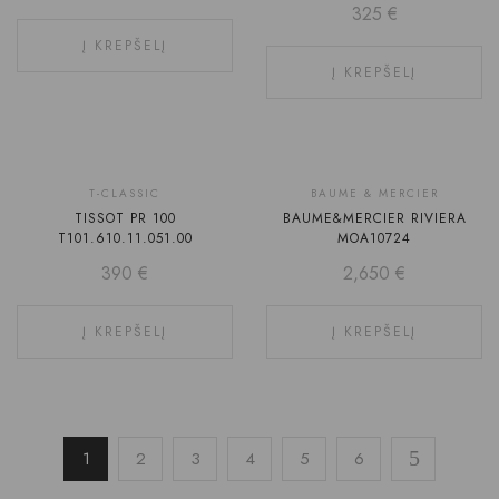
325
€
Į KREPŠELĮ
Į KREPŠELĮ
T-CLASSIC
BAUME & MERCIER
TISSOT PR 100
BAUME&MERCIER RIVIERA
T101.610.11.051.00
MOA10724
390
€
2,650
€
Į KREPŠELĮ
Į KREPŠELĮ
1
2
3
4
5
6