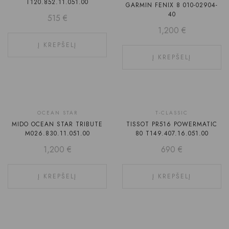
T120.852.11.051.00
GARMIN FENIX 8 010-02904-
40
515
€
1,200
€
Į KREPŠELĮ
Į KREPŠELĮ
OCEAN STAR
T-CLASSIC
MIDO OCEAN STAR TRIBUTE
TISSOT PR516 POWERMATIC
M026.830.11.051.00
80 T149.407.16.051.00
1,200
€
690
€
Į KREPŠELĮ
Į KREPŠELĮ