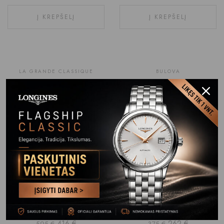
Į KREPŠELĮ
Į KREPŠELĮ
-30%
LA GRANDE CLASSIQUE
BULOVA
LONGINES LA GRANDE
BULOVA MARINA STAR
CLASSIQUE L4.755.4.51.6
98A273
1,450
€
440
€
629
€
Į KREPŠELĮ
Į KREPŠELĮ
-30%
-30%
BULOVA
BULOVA
BULOVA MARINA STAR
BULOVA HACK WATCH 98A255
98A272
416
€
262
€