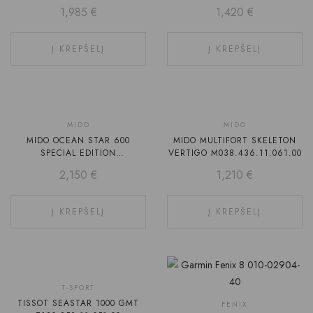
M026.608.11.051.00
WORLDTIMER
1,985
€
1,420
€
M026.829.17.051.00
Į KREPŠELĮ
Į KREPŠELĮ
MIDO
MIDO
MIDO OCEAN STAR 600
MIDO MULTIFORT SKELETON
SPECIAL EDITION
VERTIGO M038.436.11.061.00
M026.608.33.051.00
2,150
€
1,210
€
Į KREPŠELĮ
Į KREPŠELĮ
T-SPORT
TISSOT SEASTAR 1000 GMT
FENIX