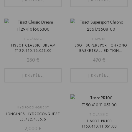
T-CLASSIC
T-SPORT
TISSOT CLASSIC DREAM
TISSOT SUPERSPORT CHRONO
T129.410.16.053.00
BASKETBALL EDITION
T125.617.36.081.00
280
€
490
€
Į KREPŠELĮ
Į KREPŠELĮ
HYDROCONQUEST
LONGINES HYDROCONQUEST
T-CLASSIC
L3.782.4.56.6
TISSOT PR100
T150.410.11.051.00
2,000
€