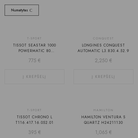
Numatytas
T-SPORT
CONQUEST
TISSOT SEASTAR 1000
LONGINES CONQUEST
POWERMATIC 80
AUTOMATIC L3.830.4.52.9
T120.807.11.051.00
775
€
2,250
€
Į KREPŠELĮ
Į KREPŠELĮ
T-SPORT
HAMILTON
TISSOT CHRONO L
HAMILTON VENTURA S
T116.417.16.052.01
QUARTZ H24211130
395
€
1,065
€