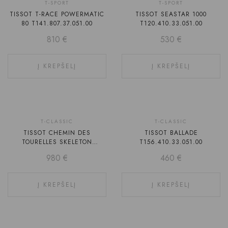
T-SPORT
T-SPORT
TISSOT T-RACE POWERMATIC
TISSOT SEASTAR 1000
80 T141.807.37.051.00
T120.410.33.051.00
810
€
530
€
Į KREPŠELĮ
Į KREPŠELĮ
T-CLASSIC
T-CLASSIC
TISSOT CHEMIN DES
TISSOT BALLADE
TOURELLES SKELETON
T156.410.33.051.00
T139.836.36.441.00
980
€
460
€
Į KREPŠELĮ
Į KREPŠELĮ