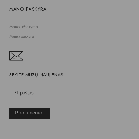
MANO PASKYRA
Mano užsakymai
Mano paskyra
SEKITE MŪSŲ NAUJIENAS
Prenumeruoti