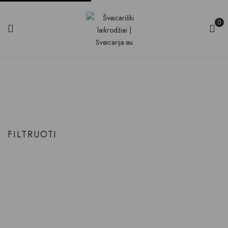
0
Juodas
Produkto Ciferblato spalva
Juodas
Pradinis
FILTRUOTI