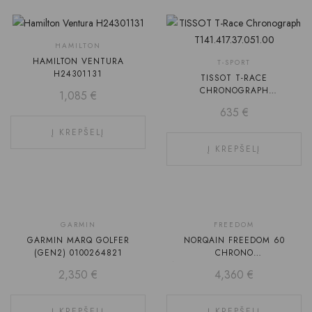
HAMILTON
HAMILTON VENTURA
T-SPORT
H24301131
TISSOT T-RACE
CHRONOGRAPH
1,085
€
T141.417.37.051.00
635
€
Į KREPŠELĮ
Į KREPŠELĮ
GARMIN
FREEDOM
GARMIN MARQ GOLFER
NORQAIN FREEDOM 60
(GEN2) 0100264821
CHRONO
N2200S22C/B221/20EO.18S
2,350
€
4,360
€
Į KREPŠELĮ
Į KREPŠELĮ