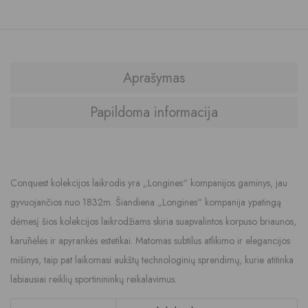
Aprašymas
Papildoma informacija
Conquest kolekcijos laikrodis yra „Longines“ kompanijos gaminys, jau
gyvuojančios nuo 1832m. Šiandiena „Longines“ kompanija ypatingą
dėmesį šios kolekcijos laikrodžiams skiria suapvalintos korpuso briaunos,
karūnėlės ir apyrankės estetikai. Matomas subtilus atlikimo ir elegancijos
mišinys, taip pat laikomasi aukštų technologinių sprendimų, kurie atitinka
labiausiai reiklių sportinininkų reikalavimus.