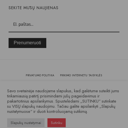
SEKITE MŪSŲ NAUJIENAS
Prenumeruoti
PRIVATUMO POLITIKA
PIRKIMO INTERNETU TAISYKLĖS
KOKYBĖ IR GARANTIJA
Savo svetainėje naudojame slapukus, kad galėtume suteikti jums
tinkamiausią patirtį prisimindami jūsų pageidavimus ir
pakartotinius apsilankymus. Spustelėdami „SUTINKU“ sutinkate
© 2007 – 2025 Visos teisės saugomos
su VISŲ slapukų naudojimu. Tačiau galite apsilankyti „Slapukų
nustatymuose“ ir duoti kontroliuojamą sutikimą.
Slapukų nustatymai
Sutinku