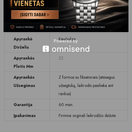
Stikliukas
Safyrinis
Atsparumas
WR 100 M (10 BAR)
Vandeniui
Apyrankė
Kaučiukas
Dirželis
Apyrankės
22
Plotis Mm
Apyrankės
Z formos su fiksatoriais (atsisegus
Užsegimas
užsegtuką, laikrodis pasilieka ant
rankos)
Garantija
60 mėn.
Įpakavimas
Firminė orginali laikrodžio dėžutė