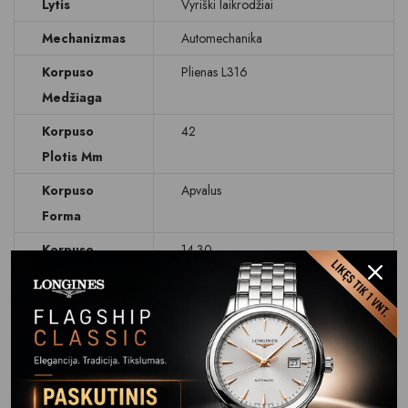
Lytis
Vyriški laikrodžiai
Mechanizmas
Automechanika
Korpuso
Plienas L316
Medžiaga
Korpuso
42
Plotis Mm
Korpuso
Apvalus
Forma
Korpuso
14.30
Aukštis Mm
Ciferblatas
Rodyklinis
Ciferblato
Šviesiai rudas
Spalva
Data
Dienos rodymas