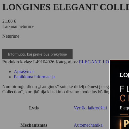
LONGINES ELEGANT COLLECT
2,100
€
Laikinai neturime
Neturime
Produkto kodas:
L49104926
Kategorijos:
ELEGANT
,
LONGINES
Aprašymas
Papildoma informacija
Nuo pirmųjų dienų „Longines“ sutelkė didelį dėmesį į eleganciją. Au
Collection“, kuri įkūnija klasikinio dizaino modelius būdingus „Long
Lytis
Vyriški laikrodžiai
Mechanizmas
Automechanika