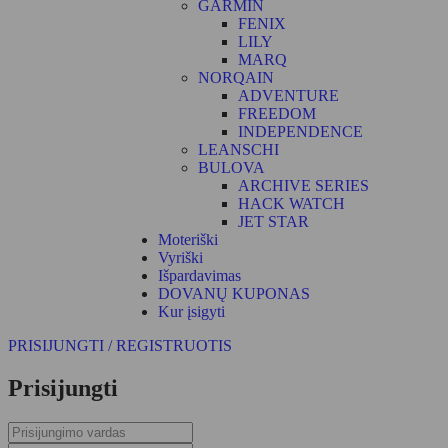
GARMIN
FENIX
LILY
MARQ
NORQAIN
ADVENTURE
FREEDOM
INDEPENDENCE
LEANSCHI
BULOVA
ARCHIVE SERIES
HACK WATCH
JET STAR
Moteriški
Vyriški
Išpardavimas
DOVANŲ KUPONAS
Kur įsigyti
PRISIJUNGTI / REGISTRUOTIS
Prisijungti