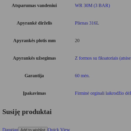
Atsparumas vandeniui
WR 30M (3 BAR)
Apyrankė dirželis
Plienas 316L
Apyrankės plotis mm
20
Apyrankės užsegimas
Z formos su fiksatoriais (atsis
Garantija
60 mėn.
Įpakavimas
Firminė orginali laikrodžio dė
Susiję produktai
Daugiau
Quick View
Add to wishlist