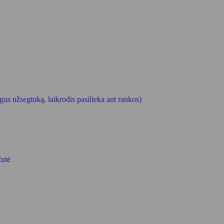
egus užsegtuką, laikrodis pasilieka ant rankos)
žutė