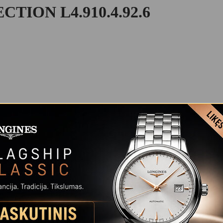
ION L4.910.4.92.6
kštos kokybės produktai su dabar visiems žinomu šūkiu „Elegancija tai
ines“ laikrodžiams.