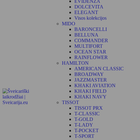
EVIDENZA
DOLCEVITA
ELEGANT
Visos kolekcijos
MIDO
BARONCELLI
BELLUNA
COMMANDER
MULTIFORT
OCEAN STAR
RAINFLOWER
HAMILTON
AMERICAN CLASSIC
BROADWAY
JAZZMASTER
KHAKI AVIATION
KHAKI FIELD
KHAKI NAVY
TISSOT
TISSOT PRX
T-CLASSIC
T-GOLD
T-LADY
T-POCKET
T-SPORT