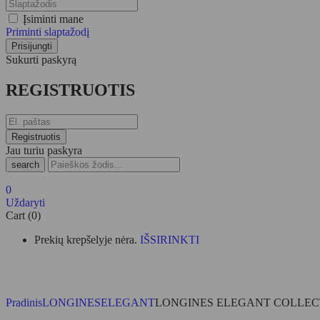
Įsiminti mane
Priminti slaptažodį
Sukurti paskyrą
REGISTRUOTIS
Jau turiu paskyra
search
0
Uždaryti
Cart (0)
Prekių krepšelyje nėra.
IŠSIRINKTI
Pradinis
LONGINES
ELEGANT
LONGINES ELEGANT COLLECTIO