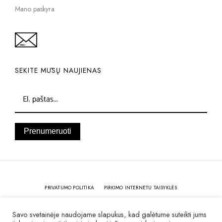
Mano paskyra
SEKITE MŪSŲ NAUJIENAS
Prenumeruoti
PRIVATUMO POLITIKA
PIRKIMO INTERNETU TAISYKLĖS
KOKYBĖ IR GARANTIJA
Savo svetainėje naudojame slapukus, kad galėtume suteikti jums