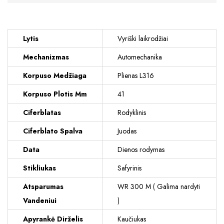
Lytis
Vyriški laikrodžiai
Mechanizmas
Automechanika
Korpuso Medžiaga
Plienas L316
Korpuso Plotis Mm
41
Ciferblatas
Rodyklinis
Ciferblato Spalva
Juodas
Data
Dienos rodymas
Stikliukas
Safyrinis
Atsparumas
WR 300 M ( Galima nardyti
Vandeniui
)
Apyrankė Dirželis
Kaučiukas