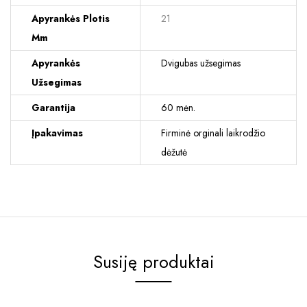
Apyrankės Plotis
21
Mm
Apyrankės
Dvigubas užsegimas
Užsegimas
Garantija
60 mėn.
Įpakavimas
Firminė orginali laikrodžio
dėžutė
Susiję produktai