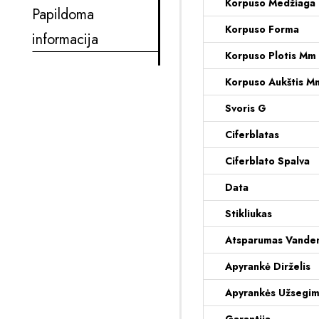
Korpuso Medžiaga
Papildoma
Korpuso Forma
informacija
Korpuso Plotis Mm
Korpuso Aukštis M
Svoris G
Ciferblatas
Ciferblato Spalva
Data
Stikliukas
Atsparumas Vanden
Apyrankė Dirželis
Apyrankės Užsegi