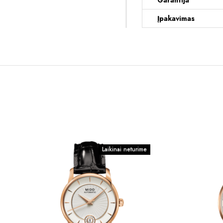
Garantija
Įpakavimas
Laikinai neturime