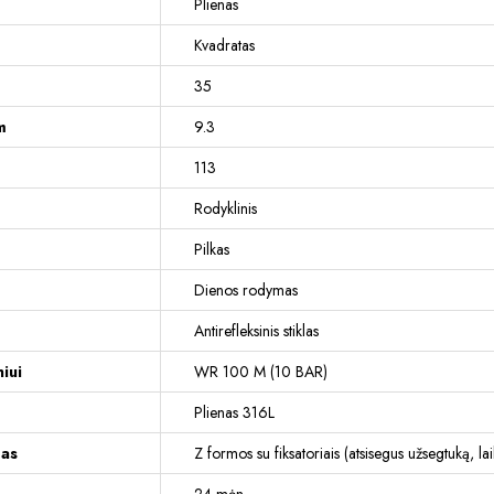
Plienas
Kvadratas
35
m
9.3
113
Rodyklinis
Pilkas
Dienos rodymas
Antirefleksinis stiklas
iui
WR 100 M (10 BAR)
Plienas 316L
mas
Z formos su fiksatoriais (atsisegus užsegtuką, la