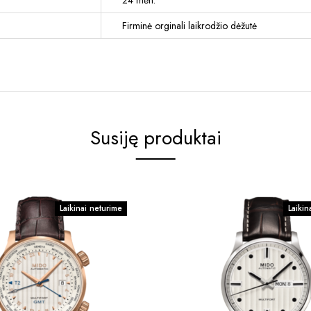
24 mėn.
Firminė orginali laikrodžio dėžutė
Susiję produktai
Laikinai neturime
Laikin