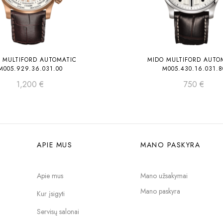
 MULTIFORD AUTOMATIC
MIDO MULTIFORD AUTO
M005.929.36.031.00
M005.430.16.031.8
1,200
€
750
€
APIE MUS
MANO PASKYRA
Apie mus
Mano užsakymai
Mano paskyra
Kur įsigyti
Servisų salonai