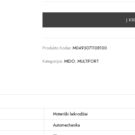
Į K
Produkto Kodas:
M0493071108100
Kategorijos:
MIDO
,
MULTIFORT
Moteriški laikrodžiai
Automechanika