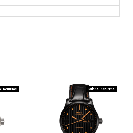
ai neturime
Laikinai neturime