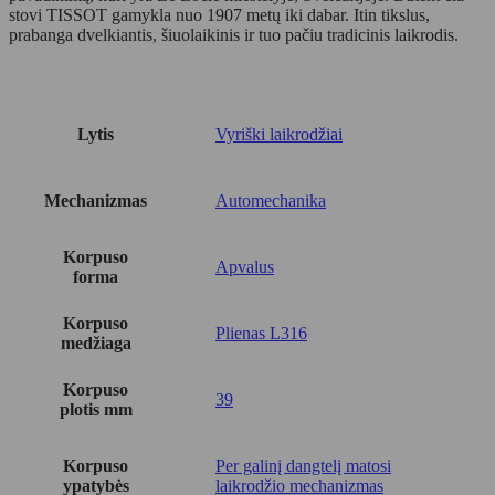
stovi TISSOT gamykla nuo 1907 metų iki dabar. Itin tikslus,
prabanga dvelkiantis, šiuolaikinis ir tuo pačiu tradicinis laikrodis.
Lytis
Vyriški laikrodžiai
Mechanizmas
Automechanika
Korpuso
Apvalus
forma
Korpuso
Plienas L316
medžiaga
Korpuso
39
plotis mm
Korpuso
Per galinį dangtelį matosi
ypatybės
laikrodžio mechanizmas