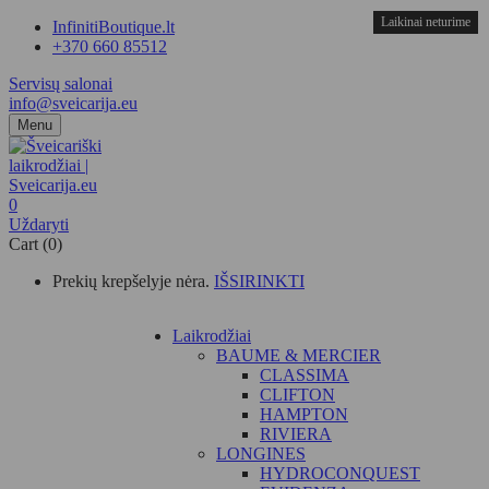
Laikinai neturime
InfinitiBoutique.lt
+370 660 85512
Servisų salonai
info@sveicarija.eu
Menu
0
Uždaryti
Cart (0)
Prekių krepšelyje nėra.
IŠSIRINKTI
Laikrodžiai
BAUME & MERCIER
CLASSIMA
CLIFTON
HAMPTON
RIVIERA
LONGINES
HYDROCONQUEST