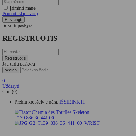
Įsiminti mane
Priminti slaptažodį
Sukurti paskyrą
REGISTRUOTIS
Jau turiu paskyra
search
0
Uždaryti
Cart (0)
Prekių krepšelyje nėra.
IŠSIRINKTI