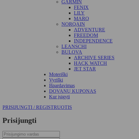
GARMIN
FENIX
LILY
MARQ
NORQAIN
ADVENTURE
FREEDOM
INDEPENDENCE
LEANSCHI
BULOVA
ARCHIVE SERIES
HACK WATCH
JET STAR
Moteriški
Vyriški
Išpardavimas
DOVANŲ KUPONAS
Kur įsigyti
PRISIJUNGTI / REGISTRUOTIS
Prisijungti