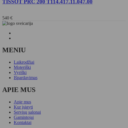
TISSOT PRC 200 T114.417.11.047.00
540
€
MENIU
Laikrodžiai
Moteriški
Vyriški
Išpardavimas
APIE MUS
Apie mus
Kur įsigyti
Servisų salonai
Gamintojai
Kontaktai