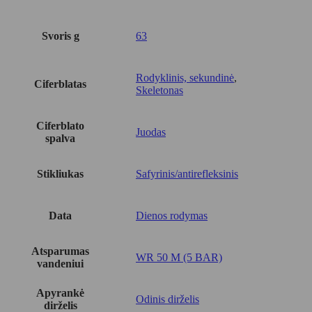
Svoris g
63
Rodyklinis, sekundinė
,
Ciferblatas
Skeletonas
Ciferblato
Juodas
spalva
Stikliukas
Safyrinis/antirefleksinis
Data
Dienos rodymas
Atsparumas
WR 50 M (5 BAR)
vandeniui
Apyrankė
Odinis dirželis
dirželis