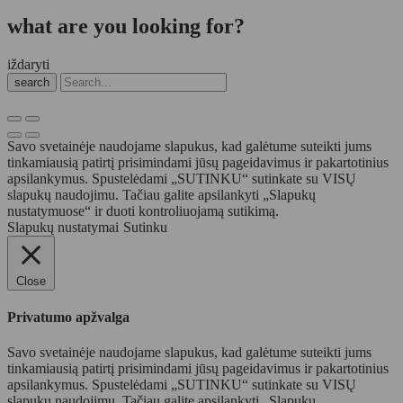
what are you looking for?
iždaryti
search
Savo svetainėje naudojame slapukus, kad galėtume suteikti jums
tinkamiausią patirtį prisimindami jūsų pageidavimus ir pakartotinius
apsilankymus. Spustelėdami „SUTINKU“ sutinkate su VISŲ
slapukų naudojimu. Tačiau galite apsilankyti „Slapukų
nustatymuose“ ir duoti kontroliuojamą sutikimą.
Slapukų nustatymai
Sutinku
Close
Privatumo apžvalga
Savo svetainėje naudojame slapukus, kad galėtume suteikti jums
tinkamiausią patirtį prisimindami jūsų pageidavimus ir pakartotinius
apsilankymus. Spustelėdami „SUTINKU“ sutinkate su VISŲ
slapukų naudojimu. Tačiau galite apsilankyti „Slapukų