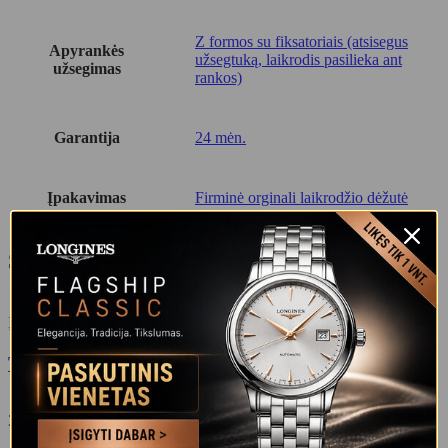
Z formos su fiksatoriais (atsisegus
Apyrankės
užsegtuką, laikrodis pasilieka ant
užsegimas
rankos)
Garantija
24 mėn.
Įpakavimas
Firminė orginali laikrodžio dėžutė
Susiję produktai
Į krepšelį
Quick View
Add to wishlist
TISSOT TRADITION T063.610.16.058.00
340
€