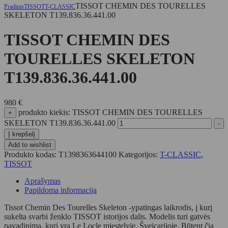
TISSOT CHEMIN DES TOURELLES
Pradinis
TISSOT
T-CLASSIC
SKELETON T139.836.36.441.00
TISSOT CHEMIN DES
TOURELLES SKELETON
T139.836.36.441.00
980
€
produkto kiekis: TISSOT CHEMIN DES TOURELLES
+
SKELETON T139.836.36.441.00
-
Į krepšelį
Add to wishlist
Produkto kodas:
T1398363644100
Kategorijos:
T-CLASSIC
,
TISSOT
Aprašymas
Papildoma informacija
Tissot Chemin Des Tourelles Skeleton -ypatingas laikrodis, į kurį
sukelta svarbi ženklo TISSOT istorijos dalis. Modelis turi gatvės
pavadinimą, kuri yra Le Locle miestelyje, Šveicarijoje. Būtent čia