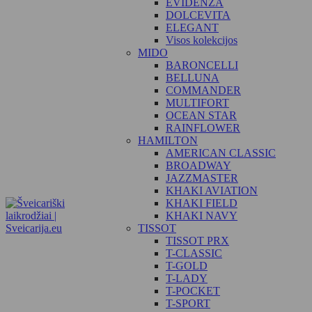
EVIDENZA
DOLCEVITA
ELEGANT
Visos kolekcijos
MIDO
BARONCELLI
BELLUNA
COMMANDER
MULTIFORT
OCEAN STAR
RAINFLOWER
HAMILTON
AMERICAN CLASSIC
BROADWAY
JAZZMASTER
KHAKI AVIATION
KHAKI FIELD
KHAKI NAVY
TISSOT
TISSOT PRX
T-CLASSIC
T-GOLD
T-LADY
T-POCKET
T-SPORT