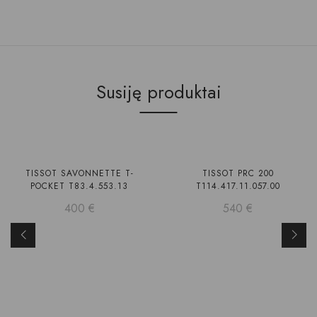
Susiję produktai
Laikinai neturime
TISSOT SAVONNETTE T-
TISSOT PRC 200
POCKET T83.4.553.13
T114.417.11.057.00
400
€
540
€