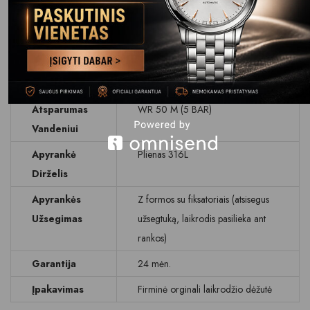
Ciferblato
Antracitas
Spalva
Stikliukas
Safyrinis/antirefleksinis
Data
Dienos rodymas
Atsparumas
WR 50 M (5 BAR)
Vandeniui
Apyrankė
Plienas 316L
Dirželis
Apyrankės
Z formos su fiksatoriais (atsisegus
Užsegimas
užsegtuką, laikrodis pasilieka ant
rankos)
Garantija
24 mėn.
Įpakavimas
Firminė orginali laikrodžio dėžutė