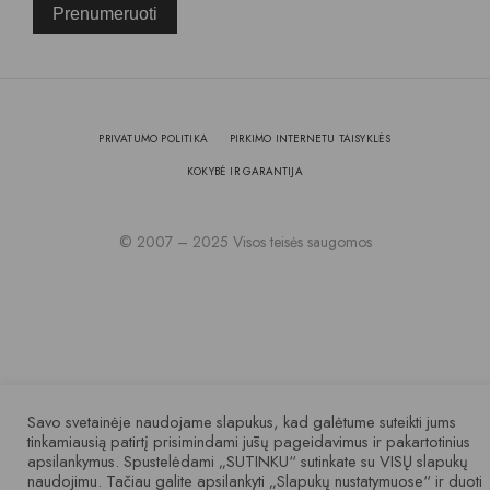
Prenumeruoti
PRIVATUMO POLITIKA
PIRKIMO INTERNETU TAISYKLĖS
KOKYBĖ IR GARANTIJA
© 2007 – 2025 Visos teisės saugomos
Savo svetainėje naudojame slapukus, kad galėtume suteikti jums
tinkamiausią patirtį prisimindami jūsų pageidavimus ir pakartotinius
apsilankymus. Spustelėdami „SUTINKU“ sutinkate su VISŲ slapukų
naudojimu. Tačiau galite apsilankyti „Slapukų nustatymuose“ ir duoti