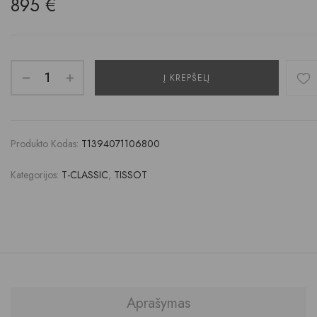
895
€
Į KREPŠELĮ
Produkto Kodas:
T1394071106800
Kategorijos:
T-CLASSIC
,
TISSOT
Aprašymas