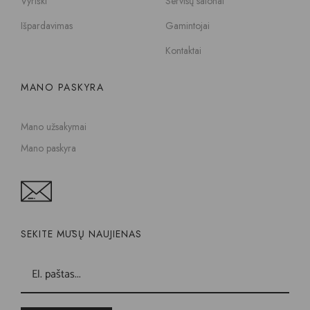
Vyriški
Servisų salonai
Išpardavimas
Gamintojai
Kontaktai
MANO PASKYRA
Mano užsakymai
Mano paskyra
SEKITE MŪSŲ NAUJIENAS