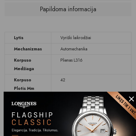
Papildoma informacija
Lytis
Vyriški laikrodžiai
Mechanizmas
Automechanika
Korpuso
Plienas L316
Medžiaga
Korpuso
42
Plotis Mm
Svoris G
138
Korpuso
Per galinį dangtelį matosi
Ypatybės
laikrodžio mechanizmas
Ciferblatas
Rodyklinis, sekundinė