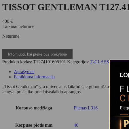
TISSOT GENTLEMAN T127.410
400
€
Laikinai neturime
Neturime
Produkto kodas:
T1274101605101
Kategorijos:
T-CLASSIC
,
TISS
Aprašymas
Papildoma informacija
„Tissot Gentleman“ yra universalus laikrodis, ergonomiškas ir elegantiš
lengvai prisitaiko prie laisvalaikio aprangos.
Korpuso medžiaga
Plienas L316
Korpuso plotis mm
40