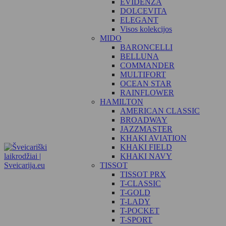
EVIDENZA
DOLCEVITA
ELEGANT
Visos kolekcijos
MIDO
BARONCELLI
BELLUNA
COMMANDER
MULTIFORT
OCEAN STAR
RAINFLOWER
HAMILTON
AMERICAN CLASSIC
BROADWAY
JAZZMASTER
KHAKI AVIATION
KHAKI FIELD
KHAKI NAVY
TISSOT
TISSOT PRX
T-CLASSIC
T-GOLD
T-LADY
T-POCKET
T-SPORT