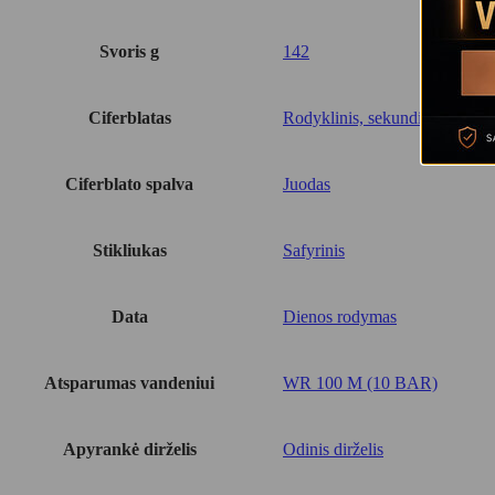
Svoris g
142
Ciferblatas
Rodyklinis, sekundinė
Ciferblato spalva
Juodas
Stikliukas
Safyrinis
Data
Dienos rodymas
Atsparumas vandeniui
WR 100 M (10 BAR)
Apyrankė dirželis
Odinis dirželis