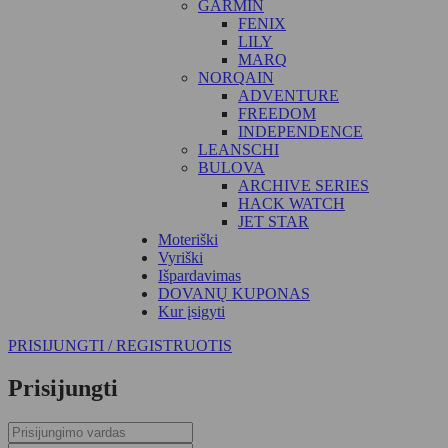
GARMIN
FENIX
LILY
MARQ
NORQAIN
ADVENTURE
FREEDOM
INDEPENDENCE
LEANSCHI
BULOVA
ARCHIVE SERIES
HACK WATCH
JET STAR
Moteriški
Vyriški
Išpardavimas
DOVANŲ KUPONAS
Kur įsigyti
PRISIJUNGTI / REGISTRUOTIS
Prisijungti