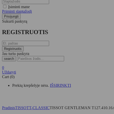
Įsiminti mane
Priminti slaptažodį
Sukurti paskyrą
REGISTRUOTIS
Jau turiu paskyra
search
0
Uždaryti
Cart (0)
Prekių krepšelyje nėra.
IŠSIRINKTI
Pradinis
TISSOT
T-CLASSIC
TISSOT GENTLEMAN T127.410.16.0