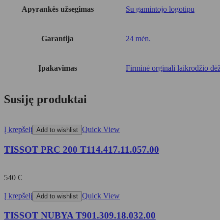
Apyrankės užsegimas
Su gamintojo logotipu
Garantija
24 mėn.
Įpakavimas
Firminė orginali laikrodžio dė
Susiję produktai
Į krepšelį
Quick View
Add to wishlist
TISSOT PRC 200 T114.417.11.057.00
540
€
Į krepšelį
Quick View
Add to wishlist
TISSOT NUBYA T901.309.18.032.00