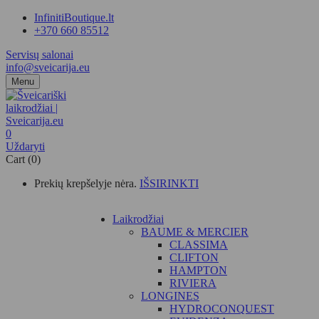
InfinitiBoutique.lt
+370 660 85512
Servisų salonai
info@sveicarija.eu
Menu
0
Uždaryti
Cart (0)
Prekių krepšelyje nėra.
IŠSIRINKTI
Laikrodžiai
BAUME & MERCIER
CLASSIMA
CLIFTON
HAMPTON
RIVIERA
LONGINES
HYDROCONQUEST