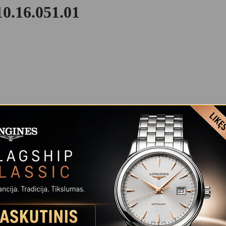
.16.051.01
OT
kas bet kokiomis aplinkybėmis. Jis vienodai tinkamas dėvėti verslo aplin