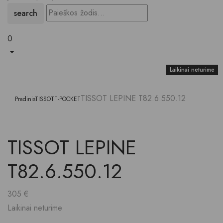
search
0
Laikinai neturime
Laikinai neturime
TISSOT LEPINE T82.6.550.12
Pradinis
TISSOT
T-POCKET
TISSOT LEPINE
T82.6.550.12
305
€
Laikinai neturime