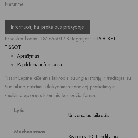
Neturime
Produkto kodas:
T82655012
Kategorijos:
T-POCKET
,
TISSOT
Aprašymas
Papildoma informacija
Tissot Lepine kišeninis laikrodis sujungia istoriją ir tradicijas su
šiuolaikine patirtimi, išlaikydamas senovinį prisilietimą ir
klasikinio apvalaus kišeninio laikrodžio formą.
Lytis
Universalus laikrodis
Mechanizmas
Kvarcinis, EOL indikacija