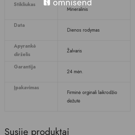
Stikliukas
Mineralinis
Data
Dienos rodymas
Apyrankė
Žalvaris
dirželis
Garantija
24 mėn.
Įpakavimas
Firminė orginali laikrodžio
dėžutė
Susiję produktai