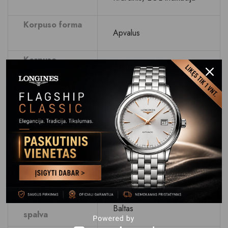
Korpuso forma
Apvalus
Korpuso
Paladis/žalvaris
medžiaga
Korpuso plotis
49
mm
Svoris g
49
Ciferblatas
Rodyklinis, sekundinė
Ciferblato
Baltas
spalva