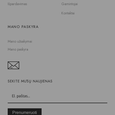
Išpardavimas
Gamintojai
Kontaktai
MANO PASKYRA
Mano užsakymai
Mano paskyra
SEKITE MŪSŲ NAUJIENAS
Prenumeruoti