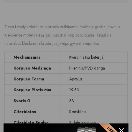
Tissot Lovely kolekcijos laikrodis stulbinamai mažas ir gražiai apvalus.
Kiekvienos moters riešą gali puošti ir kaip papuošalas. Tegul šis
nuostabus klasikinis laikrodis jus įkvėps gyventi svajonėse.
Mechanizmas
Kvarcinis (su baterija)
Korpuso Medžiaga
Plieninis/PVD danga
Korpuso Forma
Apvalus
Korpuso Plotis Mm
19.50
Svoris G
33
Ciferblatas
Rodyklinis
Ciferblato Spalva
Sidabro spalvos