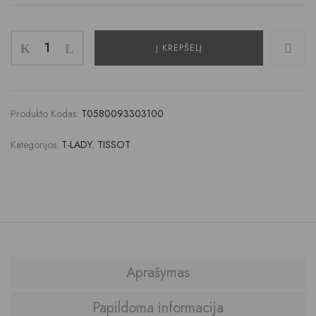
Į KREPŠELĮ
Produkto Kodas:
T0580093303100
Kategorijos:
T-LADY
,
TISSOT
Aprašymas
Papildoma informacija