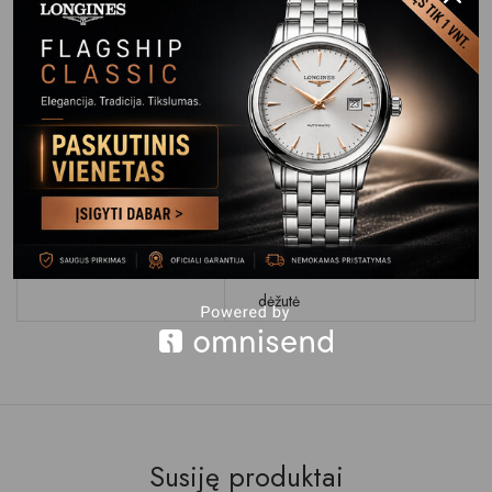
Stikliukas
Safyrinis
Atsparumas
WR 30M (3 BAR)
Vandeniui
Apyrankė Dirželis
Plienas/PVD danga
Apyrankės
Plieninis
Užsegimas
Garantija
24 mėn.
Įpakavimas
Firminė orginali laikrodžio
dėžutė
Susiję produktai