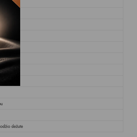
ė
pu
krodžio dėžutė