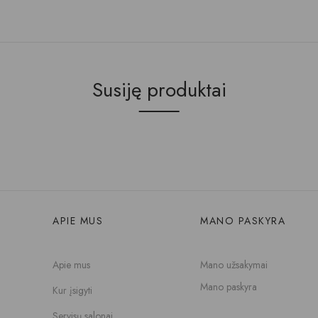
Susiję produktai
APIE MUS
MANO PASKYRA
Apie mus
Mano užsakymai
Mano paskyra
Kur įsigyti
Servisų salonai