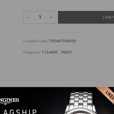
Į KREP
Produkto Kodas:
T1574071104100
Kategorijos:
T-CLASSIC
,
TISSOT
Vyriški laikrodžiai
Automechanika