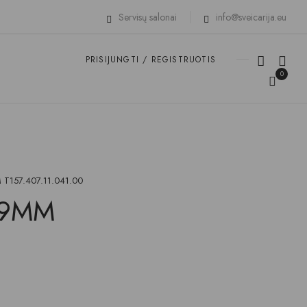
Servisų salonai
info@sveicarija.eu
PRISIJUNGTI / REGISTRUOTIS
0
T157.407.11.041.00
39MM