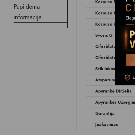
Korpuso Forma
Papildoma
Korpuso Medžiaga
informacija
Korpuso Plotis Mm
Svoris G
Ciferblatas
Ciferblato Spalva
Stikliukas
Atsparumas Vanden
Apyrankė Dirželis
Apyrankės Užsegi
Garantija
Įpakavimas