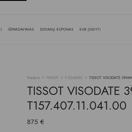
I
IŠPARDAVIMAS
DOVANŲ KUPONAS
KUR ĮSIGYTI
Pradinis
TISSOT
T-CLASSIC
TISSOT VISODATE 39MM 
TISSOT VISODATE 
T157.407.11.041.00
875
€