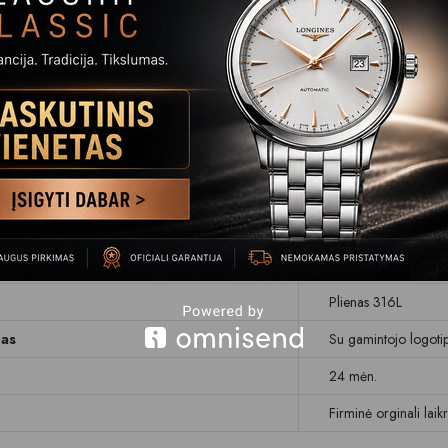
Apvalus
Plienas
39
120
Rodyklinis, sekundin
Mėlynas
Safyrinis
iui
WR 50 M (5 BAR)
Plienas 316L
mas
Su gamintojo logoti
24 mėn.
Firminė orginali lai