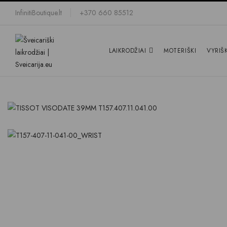
InfinitiBoutique.lt
+370 660 85512
LAIKRODŽIAI
MOTERIŠKI
VYRIŠK