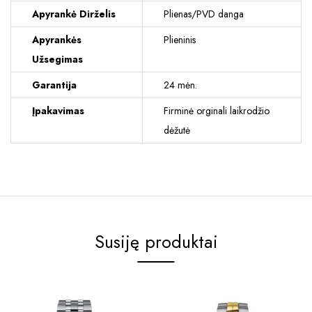
Apyrankė Dirželis
Plienas/PVD danga
Apyrankės
Plieninis
Užsegimas
Garantija
24 mėn.
Įpakavimas
Firminė orginali laikrodžio
dėžutė
Susiję produktai