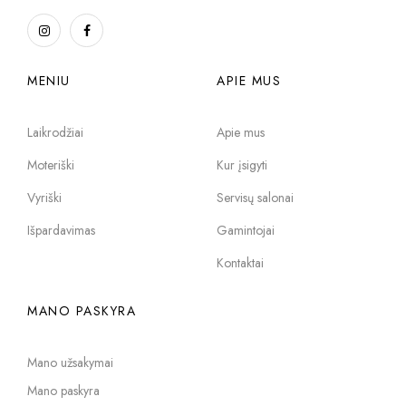
MENIU
APIE MUS
Laikrodžiai
Apie mus
Moteriški
Kur įsigyti
Vyriški
Servisų salonai
Išpardavimas
Gamintojai
Kontaktai
MANO PASKYRA
Mano užsakymai
Mano paskyra