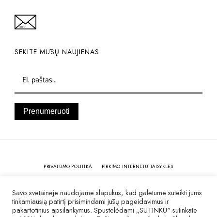
SEKITE MŪSŲ NAUJIENAS
Prenumeruoti
PRIVATUMO POLITIKA
PIRKIMO INTERNETU TAISYKLĖS
KOKYBĖ IR GARANTIJA
Savo svetainėje naudojame slapukus, kad galėtume suteikti jums
tinkamiausią patirtį prisimindami jūsų pageidavimus ir
pakartotinius apsilankymus. Spustelėdami „SUTINKU“ sutinkate
© 2007 – 2025 Visos teisės saugomos