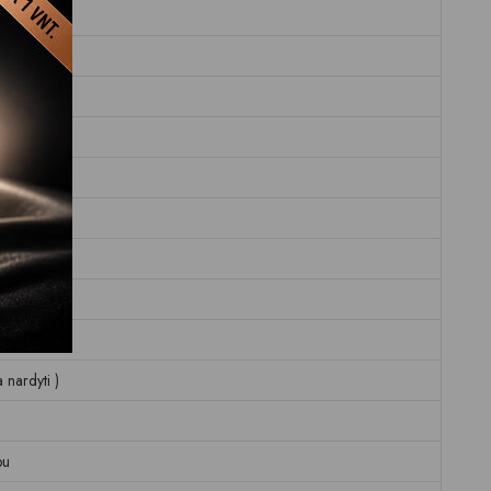
)
rafas
nardyti )
pu