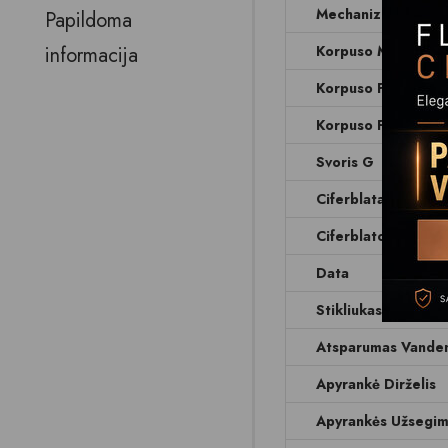
Mechanizmas
Papildoma
informacija
Korpuso Medžiaga
Korpuso Forma
Korpuso Plotis Mm
Svoris G
Ciferblatas
Ciferblato Spalva
Data
Stikliukas
Atsparumas Vanden
Apyrankė Dirželis
Apyrankės Užsegi