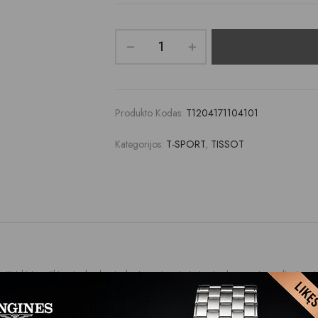
Produkto Kodas:
T1204171104101
Kategorijos:
T-SPORT
,
TISSOT
 išsiskiria ryškiomis detalėmis, kurios sujungia į vientisą harmoningą dizainą. 
. Tissot Seastar yra populiarūs profesonalams, tiek megėjams nardytojams.