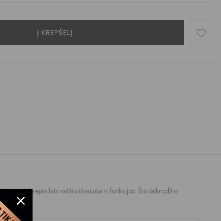
Į KREPŠELĮ
Nardymui įkvepia laikrodžio išvaizda ir funkcijos. Šio laikrodžio