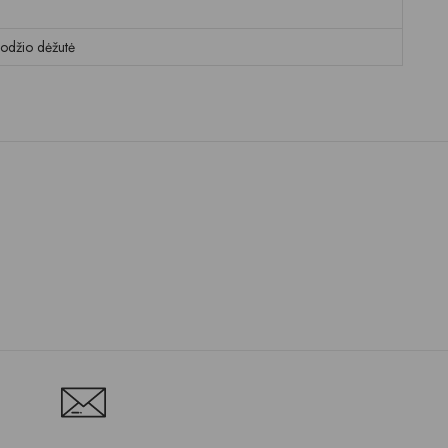
krodžio dėžutė