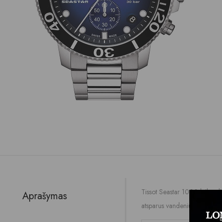
Tissot Seastar 1000 laikrodis
Aprašymas
atsparus vandeniui iki 300m