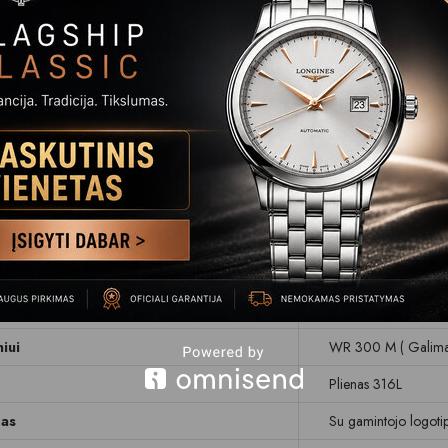
Kvarcinis (su baterija
Plienas L316
Apvalus
45.5
180
Rodyklinis, chronog
Mėlynas
Dienos rodymas
Safyrinis
iui
WR 300 M ( Galima 
Plienas 316L
mas
Su gamintojo logoti