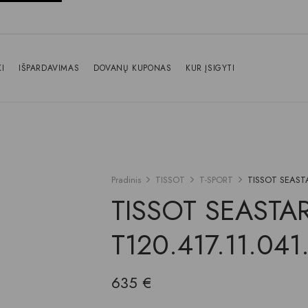
I
IŠPARDAVIMAS
DOVANŲ KUPONAS
KUR ĮSIGYTI
Pradinis
TISSOT
T-SPORT
TISSOT SEAST
TISSOT SEAST
T120.417.11.041
635
€